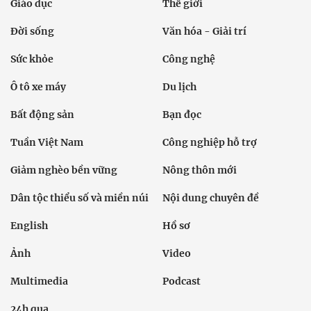
Giáo dục
Thế giới
Đời sống
Văn hóa - Giải trí
Sức khỏe
Công nghệ
Ô tô xe máy
Du lịch
Bất động sản
Bạn đọc
Tuần Việt Nam
Công nghiệp hỗ trợ
Giảm nghèo bền vững
Nông thôn mới
Dân tộc thiểu số và miền núi
Nội dung chuyên đề
English
Hồ sơ
Ảnh
Video
Multimedia
Podcast
24h qua