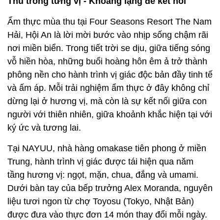
Thu trong từng vị - Khoảng lặng để kết nối
Ẩm thực mùa thu tại Four Seasons Resort The Nam
Hải, Hội An là lời mời bước vào nhịp sống chậm rãi
nơi miền biển. Trong tiết trời se dịu, giữa tiếng sóng
vỗ hiền hòa, những buổi hoàng hôn êm ả trở thành
phông nền cho hành trình vị giác độc bản đầy tinh tế
và ấm áp. Mỗi trải nghiệm ẩm thực ở đây không chỉ
dừng lại ở hương vị, mà còn là sự kết nối giữa con
người với thiên nhiên, giữa khoảnh khắc hiện tại với
ký ức và tương lai.
Tại NAYUU, nhà hàng omakase tiên phong ở miền
Trung, hành trình vị giác được tái hiện qua năm
tầng hương vị: ngọt, mặn, chua, đắng và umami.
Dưới bàn tay của bếp trưởng Alex Moranda, nguyên
liệu tươi ngon từ chợ Toyosu (Tokyo, Nhật Bản)
được đưa vào thực đơn 14 món thay đổi mỗi ngày.