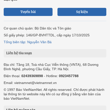
Tuyến bài
Sự kiện
Cơ quan chủ quản: Bộ Dân tộc và Tôn giáo
Số giấy phép: 146/GP-BVHTTDL, cấp ngày 17/10/2025
Tổng biên tập: Nguyễn Văn Bá
Liên hệ tòa soạn
Địa chỉ: Tầng 18, Toà nhà Cục Viễn thông (VNTA), 68 Dương
Đình Nghệ, phường Cầu Giấy, TP. Hà Nội.
Điện thoại:
02439369898
- Hotline:
0923457788
Email: vietnamnet@vietnamnet.vn
© 1997 Báo VietNamNet. All rights reserved. Chỉ được phát hành
lại thông tin từ website này khi có sự đồng ý bằng văn bản của
báo VietNamNet.
Liên hệ quảng cáo