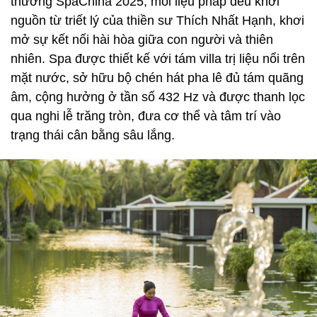
thưởng SpaChina 2025, mỗi liệu pháp đều khởi
nguồn từ triết lý của thiền sư Thích Nhất Hạnh, khơi
mở sự kết nối hài hòa giữa con người và thiên
nhiên. Spa được thiết kế với tám villa trị liệu nổi trên
mặt nước, sở hữu bộ chén hát pha lê đủ tám quãng
âm, cộng hưởng ở tần số 432 Hz và được thanh lọc
qua nghi lễ trăng tròn, đưa cơ thể và tâm trí vào
trạng thái cân bằng sâu lắng.