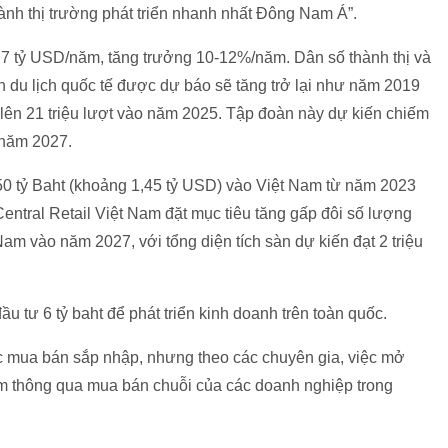
hành thị trường phát triển nhanh nhất Đông Nam Á”.
49,7 tỷ USD/năm, tăng trưởng 10-12%/năm. Dân số thành thị và
 du lịch quốc tế được dự báo sẽ tăng trở lại như năm 2019
g lên 21 triệu lượt vào năm 2025. Tập đoàn này dự kiến chiếm
 năm 2027.
 50 tỷ Baht (khoảng 1,45 tỷ USD) vào Việt Nam từ năm 2023
entral Retail Việt Nam đặt mục tiêu tăng gấp đôi số lượng
Nam vào năm 2027, với tổng diện tích sàn dự kiến đạt 2 triệu
u tư 6 tỷ baht để phát triển kinh doanh trên toàn quốc.
c mua bán sắp nhập, nhưng theo các chuyên gia, việc mở
Nam thông qua mua bán chuỗi của các doanh nghiệp trong