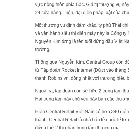
vực nông thôn phía Bắc. Giá trị thượng vụ nà
24 cửa hàng. Hiện, đại diện pháp luật của chuỗ
Một thương vụ đình đám khác, tỷ phú Thái ch
và vận hành siêu thị điện máy này là Công ty
Nguyễn Kim từng là tên tuổi đứng đầu Việt N
trường.
Thông qua Nguyễn Kim, Central Group còn đứ
từ Tập đoàn Rocket Internet (Đức) vào tháng 
thành Robins.vn, đồng nhất với thương hiệu b
Ngoài ra, tập đoàn còn sở hữu 2 trung tâm th
Hai trung tâm này chủ yếu bày bán các thương
Hiện Central Retail Việt Nam có hơn 340 điểm 
thành. Central Retail là nhà bán lẻ quốc tế lớ
đứng thứ 2 thị phần trung tâm thương mại.