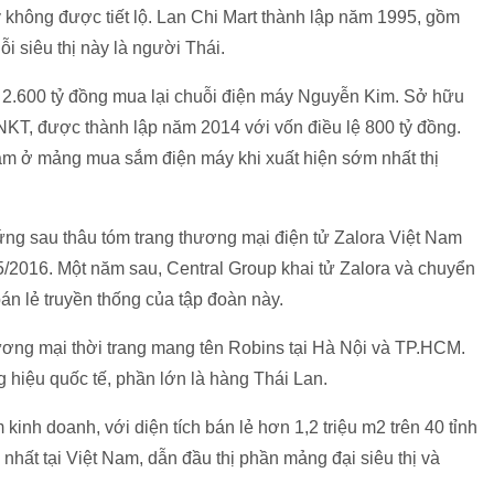
y không được tiết lộ. Lan Chi Mart thành lập năm 1995, gồm
i siêu thị này là người Thái.
i 2.600 tỷ đồng mua lại chuỗi điện máy Nguyễn Kim. Sở hữu
 NKT, được thành lập năm 2014 với vốn điều lệ 800 tỷ đồng.
am ở mảng mua sắm điện máy khi xuất hiện sớm nhất thị
ng sau thâu tóm trang thương mại điện tử Zalora Việt Nam
5/2016. Một năm sau, Central Group khai tử Zalora và chuyển
án lẻ truyền thống của tập đoàn này.
ương mại thời trang mang tên Robins tại Hà Nội và TP.HCM.
 hiệu quốc tế, phần lớn là hàng Thái Lan.
kinh doanh, với diện tích bán lẻ hơn 1,2 triệu m2 trên 40 tỉnh
n nhất tại Việt Nam, dẫn đầu thị phần mảng đại siêu thị và