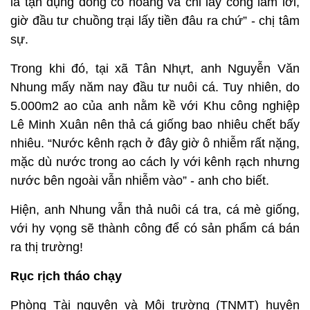
là tận dụng đồng cỏ hoang và chỉ lấy công làm lời,
giờ đầu tư chuồng trại lấy tiền đâu ra chứ” - chị tâm
sự.
Trong khi đó, tại xã Tân Nhựt, anh Nguyễn Văn
Nhung mấy năm nay đầu tư nuôi cá. Tuy nhiên, do
5.000m2 ao của anh nằm kề với Khu công nghiệp
Lê Minh Xuân nên thả cá giống bao nhiêu chết bấy
nhiêu. “Nước kênh rạch ở đây giờ ô nhiễm rất nặng,
mặc dù nước trong ao cách ly với kênh rạch nhưng
nước bên ngoài vẫn nhiễm vào” - anh cho biết.
Hiện, anh Nhung vẫn thả nuôi cá tra, cá mè giống,
với hy vọng sẽ thành công để có sản phẩm cá bán
ra thị trường!
Rục rịch tháo chạy
Phòng Tài nguyên và Môi trường (TNMT) huyện