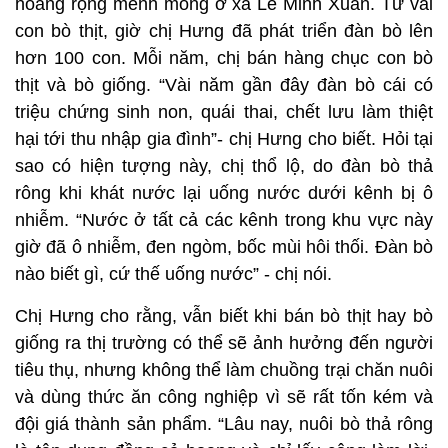
hoang rộng mênh mông ở xã Lê Minh Xuân. Từ vài
con bò thịt, giờ chị Hưng đã phát triển đàn bò lên
hơn 100 con. Mỗi năm, chị bán hàng chục con bò
thịt và bò giống. “Vài năm gần đây đàn bò cái có
triệu chứng sinh non, quái thai, chết lưu làm thiệt
hại tới thu nhập gia đình”- chị Hưng cho biết. Hỏi tại
sao có hiện tượng này, chị thổ lộ, do đàn bò thả
rông khi khát nước lại uống nước dưới kênh bị ô
nhiễm. “Nước ở tất cả các kênh trong khu vực này
giờ đã ô nhiễm, đen ngòm, bốc mùi hôi thối. Đàn bò
nào biết gì, cứ thế uống nước” - chị nói.
Chị Hưng cho rằng, vẫn biết khi bán bò thịt hay bò
giống ra thị trường có thể sẽ ảnh hưởng đến người
tiêu thụ, nhưng không thể làm chuồng trại chăn nuôi
và dùng thức ăn công nghiệp vì sẽ rất tốn kém và
đội giá thành sản phẩm. “Lâu nay, nuôi bò thả rông