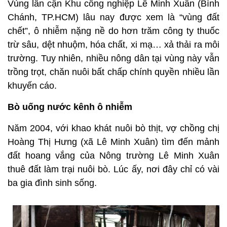
Vùng lân cận Khu công nghiệp Lê Minh Xuân (Bình
Chánh, TP.HCM) lâu nay được xem là “vùng đất
chết”, ô nhiễm nặng nề do hơn trăm công ty thuốc
trừ sâu, dệt nhuộm, hóa chất, xi mạ… xả thải ra môi
trường. Tuy nhiên, nhiều nông dân tại vùng này vẫn
trồng trọt, chăn nuôi bất chấp chính quyền nhiều lần
khuyến cáo.
Bò uống nước kênh ô nhiễm
Năm 2004, với khao khát nuôi bò thịt, vợ chồng chị
Hoàng Thị Hưng (xã Lê Minh Xuân) tìm đến mảnh
đất hoang vắng của Nông trường Lê Minh Xuân
thuê đất làm trại nuôi bò. Lúc ấy, nơi đây chỉ có vài
ba gia đình sinh sống.