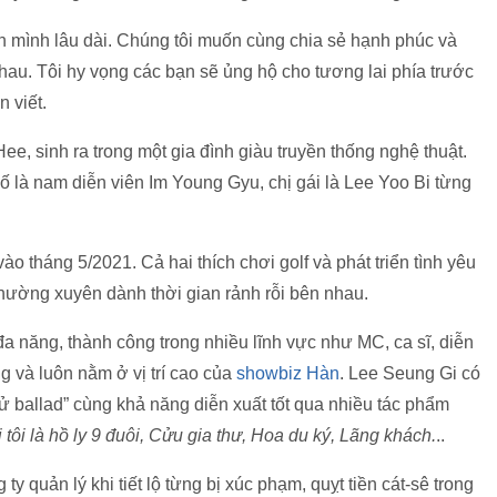
n mình lâu dài. Chúng tôi muốn cùng chia sẻ hạnh phúc và
au. Tôi hy vọng các bạn sẽ ủng hộ cho tương lai phía trước
 viết.
ee, sinh ra trong một gia đình giàu truyền thống nghệ thuật.
ố là nam diễn viên Im Young Gyu, chị gái là Lee Yoo Bi từng
o tháng 5/2021. Cả hai thích chơi golf và phát triển tình yêu
hường xuyên dành thời gian rảnh rỗi bên nhau.
a năng, thành công trong nhiều lĩnh vực như MC, ca sĩ, diễn
 và luôn nằm ở vị trí cao của
showbiz Hàn
. Lee Seung Gi có
ử ballad” cùng khả năng diễn xuất tốt qua nhiều tác phẩm
ôi là hồ ly 9 đuôi, Cửu gia thư, Hoa du ký, Lãng khách.
..
 quản lý khi tiết lộ từng bị xúc phạm, quỵt tiền cát-sê trong