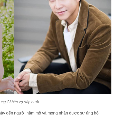
ung Gi bên vợ sắp cưới.
ui này đến người hâm mộ và mong nhận được sự ủng hộ.