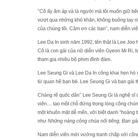
"Cô ấy ấm áp và là người mà tôi muốn giữ bê
vượt qua những khó khăn, không buông tay nh
của chúng tôi. Cảm ơn các bạn", nam diễn viên
Lee Da In sinh năm 1992, tên thật là Lee Joo H
Cô là con gái của nữ diễn viên Gyeon Mi Ri, b
tham gia nhiều bộ phim đình đám.
Lee Seung Gi và Lee Da In công khai hẹn hò và
từ quan hệ bạn bè. Lee Seung Gi và bạn gái t
Chàng rể quốc dân'' Lee Seung Gi là nghệ sĩ đ
viên… tạo một chỗ đứng trong lòng công chúng
một khuôn mặt dễ mến, với biệt danh “hoàng t
như
Những nàng công chúa nổi tiếng, Bạn gái t
Nam diễn viên mới vướng tranh chấp với công ty