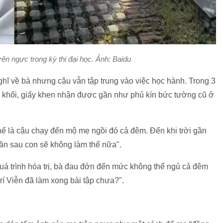
ên ngực trong kỳ thi đại học. Ảnh: Baidu
ghĩ về bà nhưng cậu vẫn tập trung vào việc học hành. Trong 3
a khối, giấy khen nhận được gần như phủ kín bức tường cũ ở
 thế là cậu chạy đến mộ mẹ ngồi đó cả đêm. Đến khi trời gần
 lần sau con sẽ không làm thế nữa".
uá trình hóa trị, bà đau đớn đến mức không thể ngủ cả đêm
rí Viễn đã làm xong bài tập chưa?".