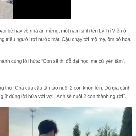
ng bạn bè hay về nhà ăn mừng, một nam sinh tên Lý Trí Viễn ở
ng triệu người rơi nước mắt. Cậu chạy tới mộ mẹ, ôm bó hoa,
hành cùng lời hứa: “Con sẽ thi đỗ đại học, mẹ cứ yên tâm”.
ng thư. Cha của cậu tần tảo nuôi 2 con khôn lớn. Dù gia cảnh
 giữ đúng lời hứa với vợ: "Anh sẽ nuôi 2 con thành người".