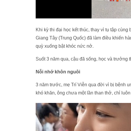
Khi kỳ thi đại học kết thúc, thay vì tụ tập cù
Giang Tây (Trung Quốc) đã làm điều khiến hà
quỳ xuống bật khóc nức nở.
Suốt 3 năm qua, cậu đã sống, học và trưởng t
Nỗi nhớ khôn nguôi
3 năm trước, mẹ Trí Viễn qua đời vì bị bệnh u
khó khăn, ông chưa một lần than thở, chỉ luôn