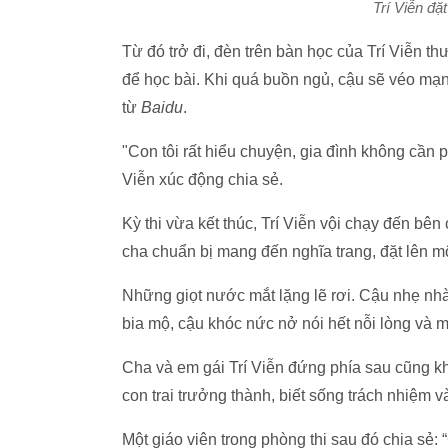
Trí Viễn đặ
Từ đó trở đi, đèn trên bàn học của Trí Viễn 
để học bài. Khi quá buồn ngủ, cậu sẽ véo mạnh
từ
Baidu
.
"Con tôi rất hiểu chuyện, gia đình không cần p
Viễn xúc động chia sẻ.
Kỳ thi vừa kết thúc, Trí Viễn vội chạy đến bên
cha chuẩn bị mang đến nghĩa trang, đặt lên 
Những giọt nước mắt lặng lẽ rơi. Cậu nhẹ nh
bia mộ, cậu khóc nức nở nói hết nỗi lòng và 
Cha và em gái Trí Viễn đứng phía sau cũng 
con trai trưởng thành, biết sống trách nhiệm 
Một giáo viên trong phòng thi sau đó chia sẻ: