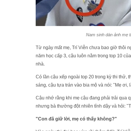
Nam sinh dán ảnh mẹ tr
Từ ngày mất mẹ, Trí Viễn chưa bao giờ thôi n
năm học cấp 3, cậu luôn nằm trong top 10 củ
nhà.
Có lần cậu xếp ngoài top 20 trong kỳ thi thử,
sáng, cậu tựa trán vào bia mộ và nói: "Mẹ ơi,
Cậu nhớ rằng khi mẹ cậu đang phải trải qua q
nhưng bà thường đột nhiên tỉnh dậy và hỏi: "T
"Con đã giữ lời, mẹ có thấy không?"