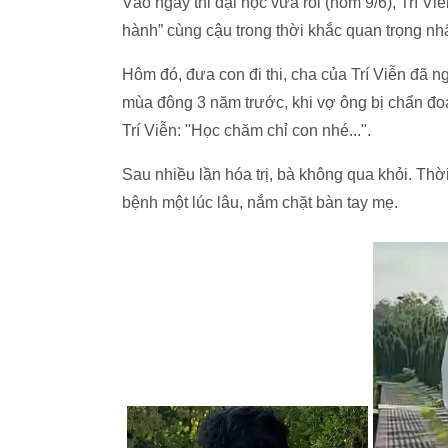
Vào ngày thi đại học vừa rồi (hôm 9/6), Trí 
hành” cùng cậu trong thời khắc quan trọng nhấ
Hôm đó, đưa con đi thi, cha của Trí Viễn đã n
mùa đông 3 năm trước, khi vợ ông bị chẩn đo
Trí Viễn: "Học chăm chỉ con nhé...".
Sau nhiều lần hóa trị, bà không qua khỏi. Thờ
bệnh một lúc lâu, nắm chặt bàn tay mẹ.