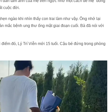
Viễn dán tấm ảnh của mẹ trên ngực như một cách để mẹ “đồng
t cuộc đời.
ghẹn ngào khi nhìn thấy con trai làm như vậy. Ông nhớ lại
án mắc bệnh ung thư ống mật giai đoạn cuối. Bà đã nói với
i điểm đó, Lý Trí Viễn mới 15 tuổi. Cậu bé đứng trong phòng