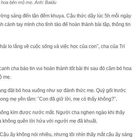
t hoa bên mộ mẹ. Ảnh: Baidu
thường sáng đến tận đêm khuya. Cậu thức dậy lúc 5h mỗi ngày
 cánh tay mình cho tỉnh táo để hoàn thành bài tập, thông tin
hải lo lắng về cuộc sống và việc học của con", cha của Trí
 cạnh cha báo tin vui hoàn thành tốt bài thi sau đó cầm bó hoa
mộ mẹ.
àng đặt bó hoa xuống như sợ đánh thức mẹ. Quỳ gối trước
mong mẹ yên tâm: "Con đã giữ lời, mẹ có thấy không?".
không kìm được nước mắt. Người cha nghẹn ngào khi thấy
và không quên lời hứa với người mẹ đã khuất.
 “Cậu ấy không nói nhiều, nhưng tôi nhìn thấy mắt cậu ấy sáng