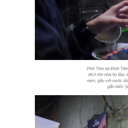
Phở Thìn tại Đinh Tiê
đích tôn nhà họ Bùi, 
nạm, gầu với nước dù
gắn biển "