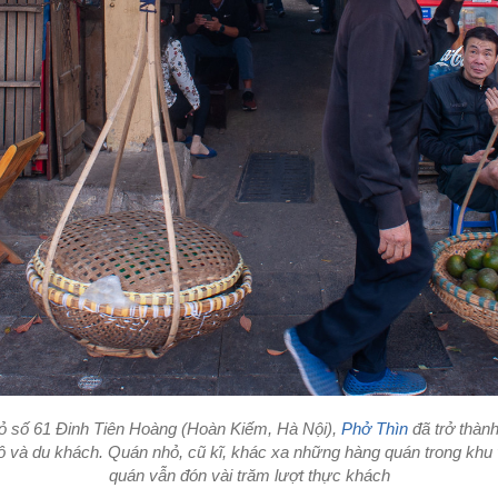
ỏ số 61 Đinh Tiên Hoàng (Hoàn Kiếm, Hà Nội),
Phở Thìn
đã trở thành
ô và du khách. Quán nhỏ, cũ kĩ, khác xa những hàng quán trong khu
quán vẫn đón vài trăm lượt thực khách