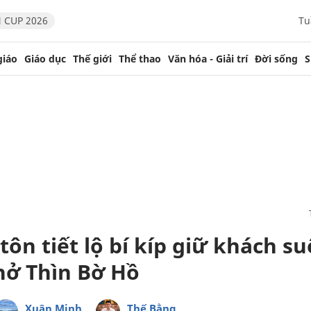
 CUP 2026
Tu
giáo
Giáo dục
Thế giới
Thể thao
Văn hóa - Giải trí
Đời sống
S
tôn tiết lộ bí kíp giữ khách s
hở Thìn Bờ Hồ
Xuân Minh
Thế Bằng