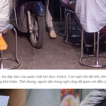
, hai dãy bàn của quán chật kín thực khách. Con ngõ vốn đã nhỏ, thờ
ng khó khăn. Thế nhưng, người dân trong ngõ cũng đã quen với điều 