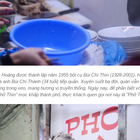
n Hoàng được thành lập năm 1955 bởi cụ Bùi Chí Thìn (1928-2001). 
là anh Bùi Chí Thành (34 tuổi) tiếp quản. Xuyên suốt ba đời, quán vẫn 
ng trong veo, mang hương vị truyền thống. Ngày nay, để phân biệt v
phở Thìn" mọc khắp thành phố, thực khách quen gọi nơi này là "Phở 