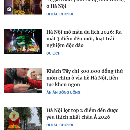
ở Hà Nội
ĐI ĐÂU CHƠI ĐI
Hà Nội mở màn du lịch 2026: Ra
mắt 3 điểm đến mới, loạt trải
nghiệm độc đáo
DU LỊCH
Khách Tây chi 300.000 đồng thử
món chim ở vỉa hè Hà Nội, liên
tục khen ngon
ĂN ĂN UỐNG UỐNG
Hà Nội lọt top 2 điểm đến được
yêu thích nhất châu Á 2026
ĐI ĐÂU CHƠI ĐI