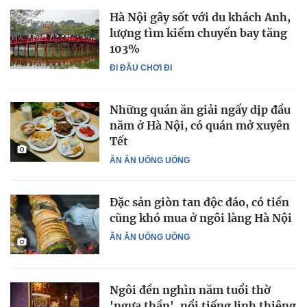
Hà Nội gây sốt với du khách Anh,
lượng tìm kiếm chuyến bay tăng
103%
ĐI ĐÂU CHƠI ĐI
Những quán ăn giải ngấy dịp đầu
năm ở Hà Nội, có quán mở xuyên
Tết
ĂN ĂN UỐNG UỐNG
Đặc sản giòn tan độc đáo, có tiền
cũng khó mua ở ngôi làng Hà Nội
ĂN ĂN UỐNG UỐNG
Ngôi đền nghìn năm tuổi thờ
'ngựa thần', nổi tiếng linh thiêng