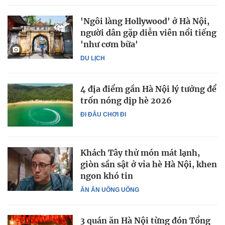
'Ngôi làng Hollywood' ở Hà Nội,
người dân gặp diễn viên nổi tiếng
'như cơm bữa'
DU LỊCH
4 địa điểm gần Hà Nội lý tưởng để
trốn nóng dịp hè 2026
ĐI ĐÂU CHƠI ĐI
Khách Tây thử món mát lạnh,
giòn sần sật ở vỉa hè Hà Nội, khen
ngon khó tin
ĂN ĂN UỐNG UỐNG
3 quán ăn Hà Nội từng đón Tổng