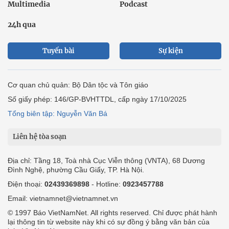
Multimedia
Podcast
24h qua
Tuyến bài
Sự kiện
Cơ quan chủ quản: Bộ Dân tộc và Tôn giáo
Số giấy phép: 146/GP-BVHTTDL, cấp ngày 17/10/2025
Tổng biên tập: Nguyễn Văn Bá
Liên hệ tòa soạn
Địa chỉ: Tầng 18, Toà nhà Cục Viễn thông (VNTA), 68 Dương
Đình Nghệ, phường Cầu Giấy, TP. Hà Nội.
Điện thoại:
02439369898
- Hotline:
0923457788
Email: vietnamnet@vietnamnet.vn
© 1997 Báo VietNamNet. All rights reserved. Chỉ được phát hành
lại thông tin từ website này khi có sự đồng ý bằng văn bản của