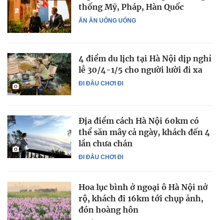
thống Mỹ, Pháp, Hàn Quốc
ĂN ĂN UỐNG UỐNG
4 điểm du lịch tại Hà Nội dịp nghỉ
lễ 30/4-1/5 cho người lười đi xa
ĐI ĐÂU CHƠI ĐI
Địa điểm cách Hà Nội 60km có
thể săn mây cả ngày, khách đến 4
lần chưa chán
ĐI ĐÂU CHƠI ĐI
Hoa lục bình ở ngoại ô Hà Nội nở
rộ, khách đi 16km tới chụp ảnh,
đón hoàng hôn