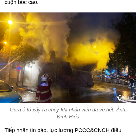
cuộn bốc cao.
Gara ô tô xảy ra cháy khi nhân viên đã về hết. Ảnh:
Đình Hiếu
Tiếp nhận tin báo, lực lượng PCCC&CNCH điều