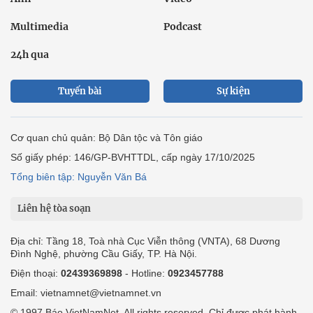
Multimedia
Podcast
24h qua
Tuyến bài
Sự kiện
Cơ quan chủ quản: Bộ Dân tộc và Tôn giáo
Số giấy phép: 146/GP-BVHTTDL, cấp ngày 17/10/2025
Tổng biên tập: Nguyễn Văn Bá
Liên hệ tòa soạn
Địa chỉ: Tầng 18, Toà nhà Cục Viễn thông (VNTA), 68 Dương
Đình Nghệ, phường Cầu Giấy, TP. Hà Nội.
Điện thoại:
02439369898
- Hotline:
0923457788
Email: vietnamnet@vietnamnet.vn
© 1997 Báo VietNamNet. All rights reserved. Chỉ được phát hành