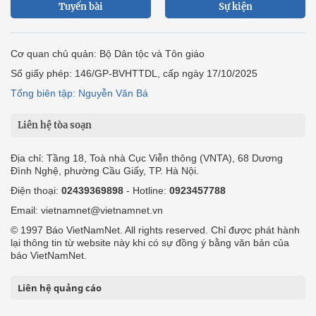
Tuyến bài
Sự kiện
Cơ quan chủ quản: Bộ Dân tộc và Tôn giáo
Số giấy phép: 146/GP-BVHTTDL, cấp ngày 17/10/2025
Tổng biên tập: Nguyễn Văn Bá
Liên hệ tòa soạn
Địa chỉ: Tầng 18, Toà nhà Cục Viễn thông (VNTA), 68 Dương
Đình Nghệ, phường Cầu Giấy, TP. Hà Nội.
Điện thoại:
02439369898
- Hotline:
0923457788
Email: vietnamnet@vietnamnet.vn
© 1997 Báo VietNamNet. All rights reserved. Chỉ được phát hành
lại thông tin từ website này khi có sự đồng ý bằng văn bản của
báo VietNamNet.
Liên hệ quảng cáo