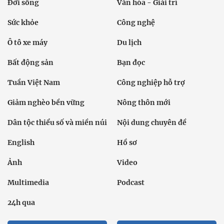
Đời sống
Văn hóa - Giải trí
Sức khỏe
Công nghệ
Ô tô xe máy
Du lịch
Bất động sản
Bạn đọc
Tuần Việt Nam
Công nghiệp hỗ trợ
Giảm nghèo bền vững
Nông thôn mới
Dân tộc thiểu số và miền núi
Nội dung chuyên đề
English
Hồ sơ
Ảnh
Video
Multimedia
Podcast
24h qua