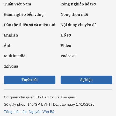
Tuần Việt Nam
Công nghiệp hỗ trợ
Giảm nghèo bền vững
Nông thôn mới
Dân tộc thiểu số và miền núi
Nội dung chuyên đề
English
Hồ sơ
Ảnh
Video
Multimedia
Podcast
24h qua
Tuyến bài
Sự kiện
Cơ quan chủ quản: Bộ Dân tộc và Tôn giáo
Số giấy phép: 146/GP-BVHTTDL, cấp ngày 17/10/2025
Tổng biên tập: Nguyễn Văn Bá