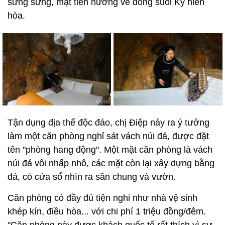
sừng sững, mặt tiền hướng về dòng suối Ky hiền
hòa.
Tận dụng địa thế độc đáo, chị Điệp nảy ra ý tưởng
làm một căn phòng nghỉ sát vách núi đá, được đặt
tên "phòng hang động". Một mặt căn phòng là vách
núi đá vôi nhấp nhô, các mặt còn lại xây dựng bằng
đá, có cửa sổ nhìn ra sân chung và vườn.
Căn phòng có đầy đủ tiện nghi như nhà vệ sinh
khép kín, điều hòa... với chi phí 1 triệu đồng/đêm.
"Căn phòng này được khách quốc tế rất thích vì sự