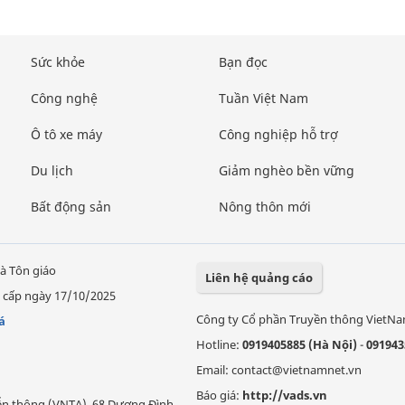
Sức khỏe
Bạn đọc
Công nghệ
Tuần Việt Nam
Ô tô xe máy
Công nghiệp hỗ trợ
Du lịch
Giảm nghèo bền vững
Bất động sản
Nông thôn mới
à Tôn giáo
Liên hệ quảng cáo
 cấp ngày 17/10/2025
Công ty Cổ phần Truyền thông VietN
á
Hotline:
0919405885 (Hà Nội)
-
091943
Email: contact@vietnamnet.vn
Báo giá:
http://vads.vn
Viễn thông (VNTA), 68 Dương Đình