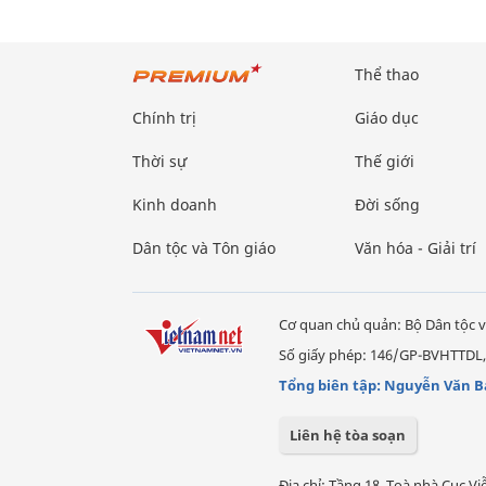
Thể thao
Chính trị
Giáo dục
Thời sự
Thế giới
Kinh doanh
Đời sống
Dân tộc và Tôn giáo
Văn hóa - Giải trí
Cơ quan chủ quản: Bộ Dân tộc v
Số giấy phép: 146/GP-BVHTTDL,
Tổng biên tập: Nguyễn Văn B
Liên hệ tòa soạn
Địa chỉ: Tầng 18, Toà nhà Cục 