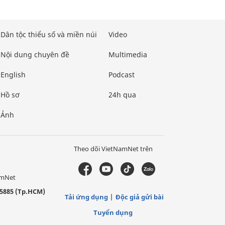
Dân tộc thiểu số và miền núi
Video
Nội dung chuyên đề
Multimedia
English
Podcast
Hồ sơ
24h qua
Ảnh
Theo dõi VietNamNet trên
amNet
5885 (Tp.HCM)
Tải ứng dụng
Độc giả gửi bài
Tuyển dụng