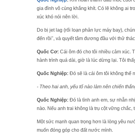
gia đình vô cùng khắng khít. Có lẽ không ai t
xúc khó nói nên lời.
Do bị jet lag (rối loạn phản lực máy bay), chú
đến rồi", và quyết tâm đương đầu với thử thác
Quốc Cơ:
Cái ôm đó cho tôi nhiều cảm xúc. Tô
hành trình quá dài, giờ là lúc dừng lại. Tôi thấ
Quốc Nghiệp:
Đó sẽ là cái ôm tôi không thể
- Theo hai anh, yếu tố nào làm nên chiến th
Quốc Nghiệp:
Đó là tình anh em, sự nhẫn nhị
nào. Nếu anh trai không là trụ cột vững chắc,
Một sức mạnh quan trọng hơn là lòng yêu nước,
muốn đóng góp cho đất nước mình.