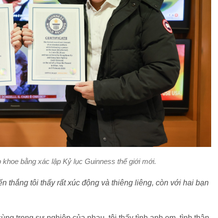
hoe bằng xác lập Kỷ lục Guinness thế giới mới.
thắng tôi thấy rất xúc động và thiêng liêng, còn với hai bạn
ng trong sự nghiệp của nhau, tôi thấy tình anh em, tình thân,