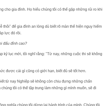
g cho gia đình. Họ hiểu chúng tôi có thể gặp những rủi ro khi
ễ thôi" để gia đình an lòng dù biết rõ màn thể hiện nguy hiểm
áp lực đó rồi.
thi đấu đỉnh cao?
kỷ lục mới, tôi nghĩ rằng: "Từ nay, những cuộc thi sẽ không
hức được cái gì cũng có giới hạn, biết đủ sẽ tốt hơn.
i biết từ nay Nghiệp sẽ không còn chịu đựng những chấn
 chúng tôi có thể tập trung làm những gì mình muốn, sẽ đi
ồng nghĩa chúng tôi dừng lại hành trình của mình. Chúng tôi