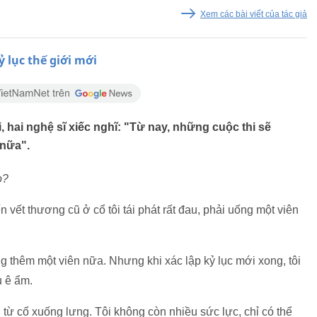
Xem các bài viết của tác giả
 lục thế giới mới
 hai nghệ sĩ xiếc nghĩ: "Từ nay, những cuộc thi sẽ
 nữa".
o?
n vết thương cũ ở cổ tôi tái phát rất đau, phải uống một viên
g thêm một viên nữa. Nhưng khi xác lập kỷ lục mới xong, tôi
u ê ẩm.
 từ cổ xuống lưng. Tôi không còn nhiều sức lực, chỉ có thể