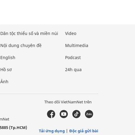
Dân tộc thiểu số và miền núi
Video
Nội dung chuyên đề
Multimedia
English
Podcast
Hồ sơ
24h qua
Ảnh
Theo dõi VietNamNet trên
amNet
5885 (Tp.HCM)
Tải ứng dụng
Độc giả gửi bài