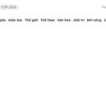
 CUP 2026
Tu
giáo
Giáo dục
Thế giới
Thể thao
Văn hóa - Giải trí
Đời sống
S