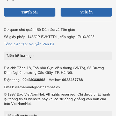
Tuyến bài
Sự kiện
Cơ quan chủ quản: Bộ Dân tộc và Tôn giáo
Số giấy phép: 146/GP-BVHTTDL, cấp ngày 17/10/2025
Tổng biên tập: Nguyễn Văn Bá
Liên hệ tòa soạn
Địa chỉ: Tầng 18, Toà nhà Cục Viễn thông (VNTA), 68 Dương
Đình Nghệ, phường Cầu Giấy, TP. Hà Nội.
Điện thoại:
02439369898
- Hotline:
0923457788
Email: vietnamnet@vietnamnet.vn
© 1997 Báo VietNamNet. All rights reserved. Chỉ được phát hành
lại thông tin từ website này khi có sự đồng ý bằng văn bản của
báo VietNamNet.
Liên hệ quảng cáo