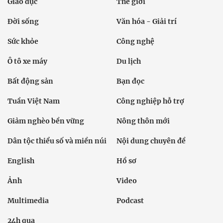
Giáo dục
Thế giới
Đời sống
Văn hóa - Giải trí
Sức khỏe
Công nghệ
Ô tô xe máy
Du lịch
Bất động sản
Bạn đọc
Tuần Việt Nam
Công nghiệp hỗ trợ
Giảm nghèo bền vững
Nông thôn mới
Dân tộc thiểu số và miền núi
Nội dung chuyên đề
English
Hồ sơ
Ảnh
Video
Multimedia
Podcast
24h qua