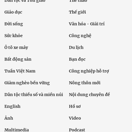
Dân tộc và Tôn giáo
Thể thao
Giáo dục
Thế giới
Đời sống
Văn hóa - Giải trí
Sức khỏe
Công nghệ
Ô tô xe máy
Du lịch
Bất động sản
Bạn đọc
Tuần Việt Nam
Công nghiệp hỗ trợ
Giảm nghèo bền vững
Nông thôn mới
Dân tộc thiểu số và miền núi
Nội dung chuyên đề
English
Hồ sơ
Ảnh
Video
Multimedia
Podcast