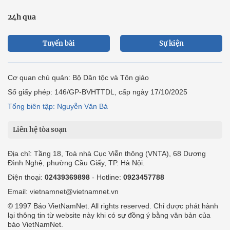
24h qua
Tuyến bài
Sự kiện
Cơ quan chủ quản: Bộ Dân tộc và Tôn giáo
Số giấy phép: 146/GP-BVHTTDL, cấp ngày 17/10/2025
Tổng biên tập: Nguyễn Văn Bá
Liên hệ tòa soạn
Địa chỉ: Tầng 18, Toà nhà Cục Viễn thông (VNTA), 68 Dương
Đình Nghệ, phường Cầu Giấy, TP. Hà Nội.
Điện thoại:
02439369898
- Hotline:
0923457788
Email: vietnamnet@vietnamnet.vn
© 1997 Báo VietNamNet. All rights reserved. Chỉ được phát hành
lại thông tin từ website này khi có sự đồng ý bằng văn bản của
báo VietNamNet.