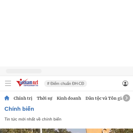
# Điểm chuẩn ĐH-CĐ
Chính trị
Thời sự
Kinh doanh
Dân tộc và Tôn giáo
chính biến
Tin tức mới nhất về
chính biến