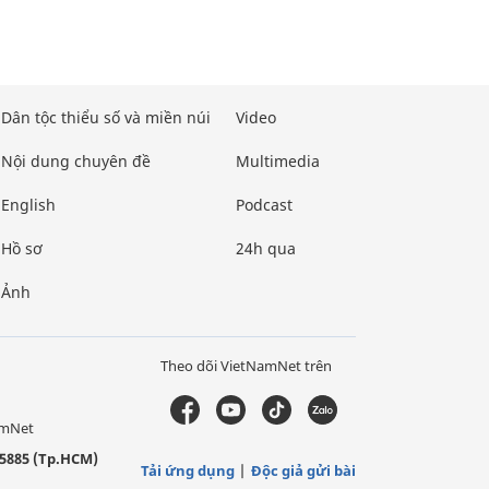
Dân tộc thiểu số và miền núi
Video
Nội dung chuyên đề
Multimedia
English
Podcast
Hồ sơ
24h qua
Ảnh
Theo dõi VietNamNet trên
amNet
5885 (Tp.HCM)
Tải ứng dụng
Độc giả gửi bài