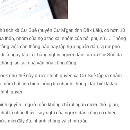
hủ tịch xã Cư Suê (huyện Cư M'gar, tỉnh Đắk Lắk), có hơn 10
của thôn, nhóm của hợp tác xã, nhóm của hội phụ nữ…. Thông
công việc cần thông báo hay tập hợp người dân, vị nữ phó
i đi là ngay lập tức hàng nghìn người dân của xã Cư Suê đã
 chóng tại các nhà văn hóa cộng đồng.
ebook như thế này được chính quyền xã Cư Suê lập ra nhằm
ệc nắm bắt tình hình thông tin nhanh chóng; đặc biệt là tạo
chính quyền.
hính quyền - người dân không chỉ rút ngắn được thời gian,
hất là nhận thức, suy nghĩ của người dân cũng có nhiều
 thức mới đầy đủ, nhanh chóng và chính xác.