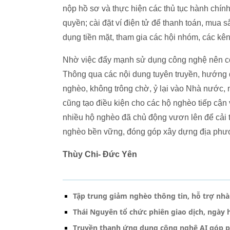
nộp hồ sơ và thực hiện các thủ tục hành chín
quyền; cài đặt ví điện tử để thanh toán, mua
dụng tiền mặt, tham gia các hội nhóm, các kên
Nhờ việc đẩy mạnh sử dụng công nghệ nên cô
Thông qua các nội dung tuyên truyền, hướng
nghèo, không trông chờ, ỷ lại vào Nhà nước, n
cũng tạo điều kiện cho các hộ nghèo tiếp cận 
nhiều hộ nghèo đã chủ động vươn lên để cải 
nghèo bền vững, đóng góp xây dựng địa phươ
Thùy Chi- Đức Yên
Tập trung giảm nghèo thông tin, hỗ trợ nh
Thái Nguyên tổ chức phiên giao dịch, ngày
Truyền thanh ứng dụng công nghệ AI góp p