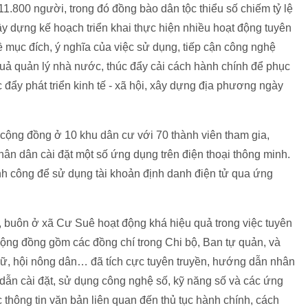
.800 người, trong đó đồng bào dân tộc thiểu số chiếm tỷ lệ
y dựng kế hoạch triển khai thực hiện nhiều hoạt động tuyên
 mục đích, ý nghĩa của việc sử dụng, tiếp cận công nghệ
quả quản lý nhà nước, thúc đẩy cải cách hành chính để phục
đẩy phát triển kinh tế - xã hội, xây dựng địa phương ngày
 cộng đồng ở 10 khu dân cư với 70 thành viên tham gia,
n dân cài đặt một số ứng dụng trên điện thoại thông minh.
nh công để sử dụng tài khoản định danh điện tử qua ứng
, buôn ở xã Cư Suê hoạt động khá hiệu quả trong việc tuyên
cộng đồng gồm các đồng chí trong Chi bộ, Ban tự quản, và
nữ, hội nông dân… đã tích cực tuyên truyền, hướng dẫn nhân
dẫn cài đặt, sử dụng công nghệ số, kỹ năng số và các ứng
c thông tin văn bản liên quan đến thủ tục hành chính, cách