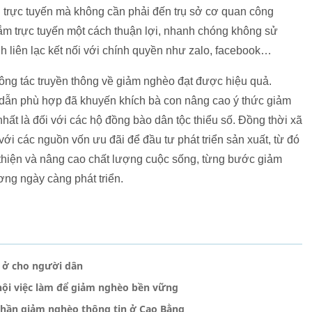
h trực tuyến mà không cần phải đến trụ sở cơ quan công
 sắm trực tuyến một cách thuận lợi, nhanh chóng không sử
h liên lạc kết nối với chính quyền như zalo, facebook…
ng tác truyền thông về giảm nghèo đạt được hiệu quả.
 dẫn phù hợp đã khuyến khích bà con nâng cao ý thức giảm
hất là đối với các hộ đồng bào dân tộc thiểu số. Đồng thời xã
với các nguồn vốn ưu đãi để đầu tư phát triển sản xuất, từ đó
thiện và nâng cao chất lượng cuộc sống, từng bước giảm
ng ngày càng phát triển.
à ở cho người dân
 hội việc làm để giảm nghèo bền vững
hần giảm nghèo thông tin ở Cao Bằng