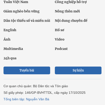
Tuần Việt Nam
Công nghiệp hỗ trợ
Giảm nghèo bền vững
Nông thôn mới
Dân tộc thiểu số và miền núi
Nội dung chuyên đề
English
Hồ sơ
Ảnh
Video
Multimedia
Podcast
24h qua
Tuyến bài
Sự kiện
Cơ quan chủ quản: Bộ Dân tộc và Tôn giáo
Số giấy phép: 146/GP-BVHTTDL, cấp ngày 17/10/2025
Tổng biên tập: Nguyễn Văn Bá