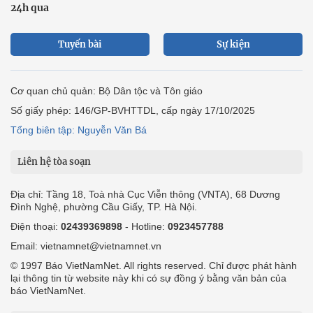
24h qua
Tuyến bài
Sự kiện
Cơ quan chủ quản: Bộ Dân tộc và Tôn giáo
Số giấy phép: 146/GP-BVHTTDL, cấp ngày 17/10/2025
Tổng biên tập: Nguyễn Văn Bá
Liên hệ tòa soạn
Địa chỉ: Tầng 18, Toà nhà Cục Viễn thông (VNTA), 68 Dương
Đình Nghệ, phường Cầu Giấy, TP. Hà Nội.
Điện thoại:
02439369898
- Hotline:
0923457788
Email: vietnamnet@vietnamnet.vn
© 1997 Báo VietNamNet. All rights reserved. Chỉ được phát hành
lại thông tin từ website này khi có sự đồng ý bằng văn bản của
báo VietNamNet.