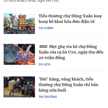
có lượt khách khác ngồi thế chỗ.
Tiểu thương chợ Đồng Xuân loay
hoay kê khai hóa đơn điện tử
TÀI CHÍNH
Mẹt ghẹ vỉa hè chợ Đồng
Xuân của cụ bà U70, ngày thu đến
20 triệu đồng
DU LỊCH
'Đói' hàng, vắng khách, tiểu
thương chợ Đồng Xuân chỉ bán
hàng nửa buổi
THỊ TRƯỜNG