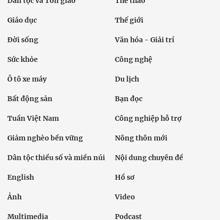
Dân tộc và Tôn giáo
Thể thao
Giáo dục
Thế giới
Đời sống
Văn hóa - Giải trí
Sức khỏe
Công nghệ
Ô tô xe máy
Du lịch
Bất động sản
Bạn đọc
Tuần Việt Nam
Công nghiệp hỗ trợ
Giảm nghèo bền vững
Nông thôn mới
Dân tộc thiểu số và miền núi
Nội dung chuyên đề
English
Hồ sơ
Ảnh
Video
Multimedia
Podcast