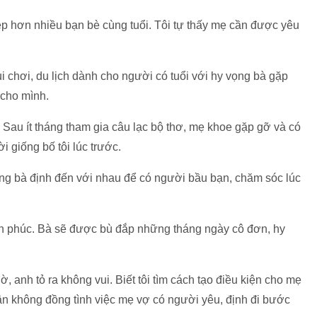
ẹp hơn nhiều bạn bè cùng tuổi. Tôi tự thấy mẹ cần được yêu
i chơi, du lịch dành cho người có tuổi với hy vọng bà gặp
 cho mình.
 Sau ít tháng tham gia câu lạc bộ thơ, mẹ khoe gặp gỡ và có
i giống bố tôi lúc trước.
 ông bà định đến với nhau để có người bầu bạn, chăm sóc lúc
hạnh phúc. Bà sẽ được bù đắp những tháng ngày cô đơn, hy
, anh tỏ ra không vui. Biết tôi tìm cách tạo điều kiện cho mẹ
hân không đồng tình việc mẹ vợ có người yêu, định đi bước