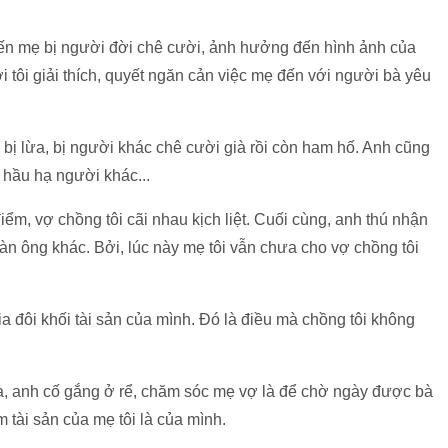
hiến mẹ bị người đời chê cười, ảnh hưởng đến hình ảnh của
i tôi giải thích, quyết ngăn cản việc mẹ đến với người bà yêu
à bị lừa, bị người khác chê cười già rồi còn ham hố. Anh cũng
 hầu hạ người khác...
ểm, vợ chồng tôi cãi nhau kịch liệt. Cuối cùng, anh thú nhận
đàn ông khác. Bởi, lúc này mẹ tôi vẫn chưa cho vợ chồng tôi
ia đôi khối tài sản của mình. Đó là điều mà chồng tôi không
ua, anh cố gắng ở rể, chăm sóc mẹ vợ là để chờ ngày được bà
m tài sản của mẹ tôi là của mình.