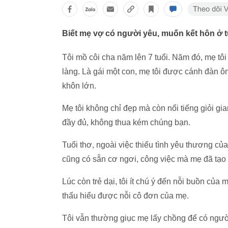
Biết mẹ vợ có người yêu, muốn kết hôn ở tu
Tôi mồ côi cha năm lên 7 tuổi. Năm đó, mẹ tô
làng. Là gái một con, mẹ tôi được cánh đàn ô
khôn lớn.
Mẹ tôi không chỉ đẹp mà còn nổi tiếng giỏi gi
đầy đủ, không thua kém chúng bạn.
Tuổi thơ, ngoài việc thiếu tình yêu thương của 
cũng có sẵn cơ ngơi, công việc mà mẹ đã tạo
Lúc còn trẻ dại, tôi ít chú ý đến nỗi buồn của
thấu hiểu được nỗi cô đơn của mẹ.
Tôi vẫn thường giục mẹ lấy chồng để có ngườ