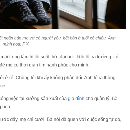
ết ngăn cản mẹ vợ có người yêu, kết hôn ở tuổi xế chiều. Ảnh
minh họa: P.X
 trong tâm trí tôi suốt thời đại học. Rồi tôi ra trường, có
để mẹ có thời gian tìm hạnh phúc cho mình.
ôi ở rể. Chồng tôi khi ấy không phản đối. Anh tỏ ra thông
mẹ.
công việc tại xưởng sản xuất của
gia đình
cho quản lý. Bà
ng hoa…
trước đây, mẹ chỉ cười. Bà nói đã quen với cuộc sống tự do,