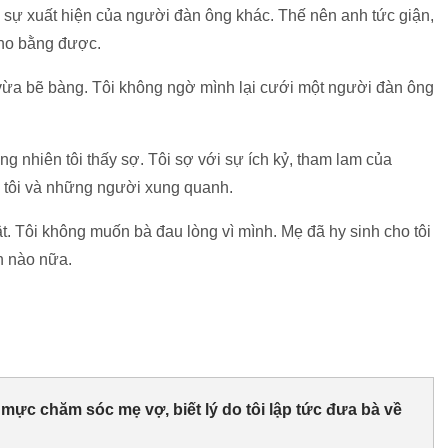
 sự xuất hiện của người đàn ông khác. Thế nên anh tức giận,
cho bằng được.
vừa bẽ bàng. Tôi không ngờ mình lại cưới một người đàn ông
ng nhiên tôi thấy sợ. Tôi sợ với sự ích kỷ, tham lam của
o tôi và những người xung quanh.
t. Tôi không muốn bà đau lòng vì mình. Mẹ đã hy sinh cho tôi
n nào nữa.
ực chăm sóc mẹ vợ, biết lý do tôi lập tức đưa bà về