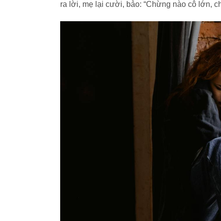
ra lời, mẹ lại cười, bảo: “Chừng nào cô lớn, 