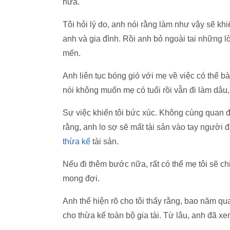
nữa.
Tôi hỏi lý do, anh nói rằng làm như vậy sẽ k
anh và gia đình. Rồi anh bỏ ngoài tai những lờ
mến.
Anh liên tục bóng gió với mẹ về việc có thể b
nói không muốn mẹ có tuổi rồi vẫn đi làm dâu,
Sự việc khiến tôi bức xúc. Không cùng quan đi
rằng, anh lo sợ sẽ mất tài sản vào tay người 
thừa kế
tài sản.
Nếu đi thêm bước nữa, rất có thể mẹ tôi sẽ ch
mong đợi.
Anh thể hiện rõ cho tôi thấy rằng, bao năm q
cho thừa kế toàn bộ gia tài. Từ lâu, anh đã xe