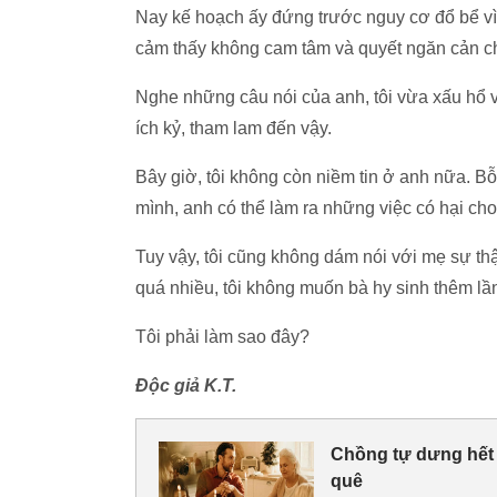
Nay kế hoạch ấy đứng trước nguy cơ đổ bể vì
cảm thấy không cam tâm và quyết ngăn cản 
Nghe những câu nói của anh, tôi vừa xấu hổ 
ích kỷ, tham lam đến vậy.
Bây giờ, tôi không còn niềm tin ở anh nữa. Bỗ
mình, anh có thể làm ra những việc có hại ch
Tuy vậy, tôi cũng không dám nói với mẹ sự thậ
quá nhiều, tôi không muốn bà hy sinh thêm lầ
Tôi phải làm sao đây?
Độc giả K.T.
Chồng tự dưng hết m
quê