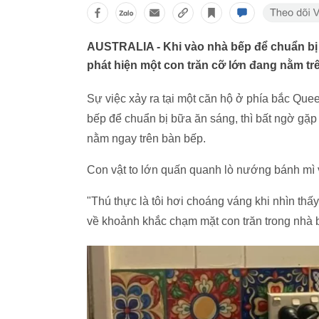
AUSTRALIA - Khi vào nhà bếp để chuẩn bị b
phát hiện một con trăn cỡ lớn đang nằm tr
Sự việc xảy ra tại một căn hộ ở phía bắc Que
bếp để chuẩn bị bữa ăn sáng, thì bất ngờ gặp
nằm ngay trên bàn bếp.
Con vật to lớn quấn quanh lò nướng bánh mì v
"Thú thực là tôi hơi choáng váng khi nhìn thấy 
về khoảnh khắc chạm mặt con trăn trong nhà 