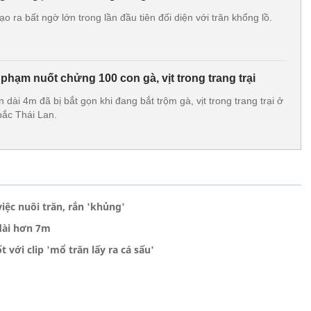
ạo ra bất ngờ lớn trong lần đầu tiên đối diện với trăn khổng lồ.
ủ phạm nuốt chửng 100 con gà, vịt trong trang trại
 dài 4m đã bị bắt gọn khi đang bắt trộm gà, vịt trong trang trại ở
bắc Thái Lan.
iệc nuôi trăn, rắn 'khủng'
dài hơn 7m
với clip 'mổ trăn lấy ra cá sấu'