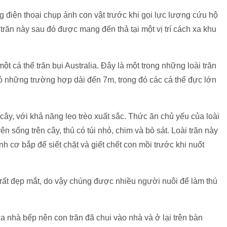
ng điện thoại chụp ảnh con vật trước khi gọi lực lượng cứu hộ
trăn này sau đó được mang đến thả tại một vị trí cách xa khu
t cá thể trăn bụi Australia. Đây là một trong những loài trăn
 có những trường hợp dài đến 7m, trong đó các cá thể đực lớn
n cây, với khả năng leo trèo xuất sắc. Thức ăn chủ yếu của loài
n sống trên cây, thú có túi nhỏ, chim và bò sát. Loài trăn này
cơ bắp để siết chặt và giết chết con mồi trước khi nuốt
ể rất đẹp mắt, do vậy chúng được nhiều người nuôi để làm thú
nhà bếp nên con trăn đã chui vào nhà và ở lại trên bàn