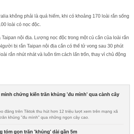
stralia không phải là quá hiếm, khi có khoảng 170 loài rắn sống
100 loài có nọc độc.
là Taipan nội địa. Lượng nọc độc trong một cú cắn của loài rắn
Người bị rắn Taipan nội địa cắn có thể tử vong sau 30 phút
ài rắn nhút nhát và luôn tìm cách lẩn trốn, thay vì chủ động
mình chứng kiến trăn khủng 'đu mình' qua cành cây
 đăng trên Tiktok thu hút hơn 12 triệu lượt xem trên mạng xã
c trăn khủng "đu mình" qua những ngọn cây cao.
g tóm gọn trăn 'khủng' dài gần 5m