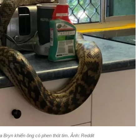
a Bryn khiến ông có phen thót tim. Ảnh: Reddit