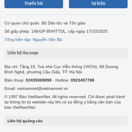
Tuyến bài
Sự kiện
Cơ quan chủ quản: Bộ Dân tộc và Tôn giáo
Số giấy phép: 146/GP-BVHTTDL, cấp ngày 17/10/2025
Tổng biên tập: Nguyễn Văn Bá
Liên hệ tòa soạn
Địa chỉ: Tầng 18, Toà nhà Cục Viễn thông (VNTA), 68 Dương
Đình Nghệ, phường Cầu Giấy, TP. Hà Nội.
Điện thoại:
02439369898
- Hotline:
0923457788
Email: vietnamnet@vietnamnet.vn
© 1997 Báo VietNamNet. All rights reserved. Chỉ được phát hành
lại thông tin từ website này khi có sự đồng ý bằng văn bản của
báo VietNamNet.
Liên hệ quảng cáo