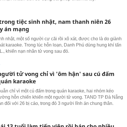
trong tiệc sinh nhật, nam thanh niên 26
ây án mạng
inh nhật, một số người cự cãi rồi xô xát, được cho là do giành
hát karaoke. Trong lúc hỗn loạn, Danh Phú dùng hung khí tấn
L., khiến nạn nhân tử vong sau đó.
T
gười tử vong chỉ vì 'ôm hận' sau cú đấm
quán karaoke
uẫn chỉ vì một cú đấm trong quán karaoke, hai nhóm kéo
đường hỗn chiến khiến một người tử vong. TAND TP Đà Nẵng
n đối với 26 bị cáo, trong đó 3 người lĩnh án chung thân.
ái 13 tuổi làm tiếp viên rồi bán cho nhiều