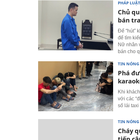
PHÁP LUẬ
Chủ qu
bán tr
Để “hút” 
để tìm ki
Nữ nhân v
bán cho q
TIN NÓNG
Phá đư
karaok
Khi khách
với các “đ
số lái ta
TIN NÓNG
Cháy q
tiếp c