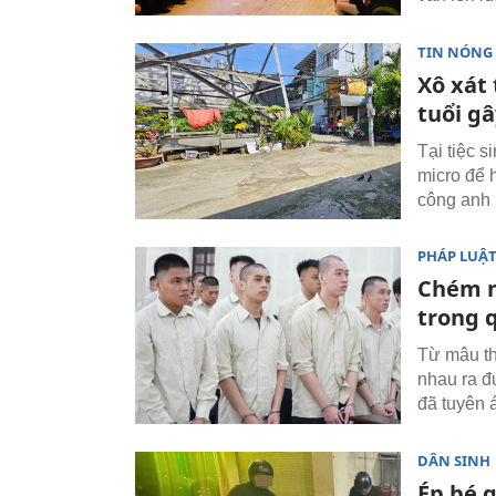
TIN NÓNG
Xô xát 
tuổi g
Tại tiệc s
micro để 
công anh 
PHÁP LUẬ
Chém n
trong 
Từ mâu th
nhau ra 
đã tuyên á
DÂN SINH
Ép bé g