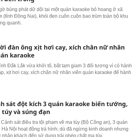
gờ bùng phát dữ dội tại một quán karaoke bỏ hoang ở xã
 (tỉnh Đồng Nai), khói đen cuồn cuộn bao trùm toàn bộ khu
ng quanh.
T
ời đàn ông xịt hơi cay, xích chân nữ nhân
uán karaoke
ỉnh Đắk Lắk vừa khởi tố, bắt tạm giam 3 đối tượng vì có hành
ập, xịt hơi cay, xích chân nữ nhân viên quán karaoke để hành
nh sát đột kích 3 quán karaoke biến tướng,
 túy và súng đạn
Cảnh sát điều tra tội phạm về ma túy (Bộ Công an), 3 quán
 Hà Nội hoạt động trá hình; dù đã ngừng kinh doanh nhưng
út nhận khách đến sử dụng trái phép chất ma túy.