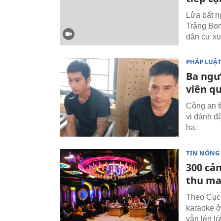
Lửa bất n
Trảng Bom
dân cư xu
PHÁP LUẬ
Ba ngư
viên q
Công an t
vi đánh đ
hạ.
TIN NÓNG
300 cả
thu ma
Theo Cục 
karaoke ở
vẫn lén l