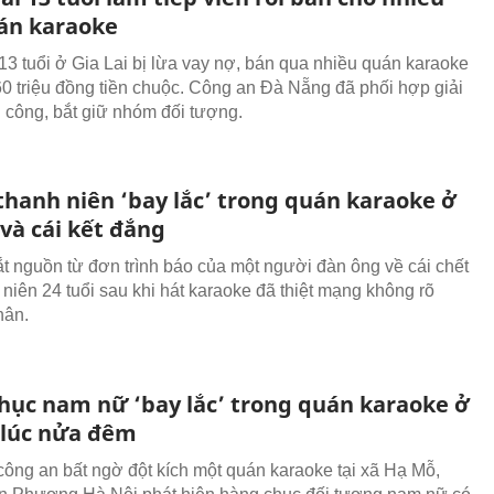
án karaoke
13 tuổi ở Gia Lai bị lừa vay nợ, bán qua nhiều quán karaoke
 60 triệu đồng tiền chuộc. Công an Đà Nẵng đã phối hợp giải
 công, bắt giữ nhóm đối tượng.
hanh niên ‘bay lắc’ trong quán karaoke ở
và cái kết đắng
ắt nguồn từ đơn trình báo của một người đàn ông về cái chết
 niên 24 tuổi sau khi hát karaoke đã thiệt mạng không rõ
hân.
hục nam nữ ‘bay lắc’ trong quán karaoke ở
 lúc nửa đêm
ông an bất ngờ đột kích một quán karaoke tại xã Hạ Mỗ,