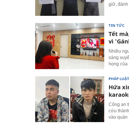
giữ, đánh 
TIN TỨC
Tết mà
vì 'Gá
Nhiều ngư
sáng xuyê
họng của 
PHÁP LUẬ
Hứa xin
karaok
Công an t
cứu thành
vào quán 