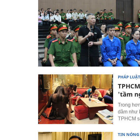
PHÁP LUẬ
TPHCM:
'tầm n
Trong hơn
dâm như k
TPHCM sẽ 
TIN NÓNG