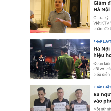
Giám đ
Hà Nội 
Chưa ký 
Việt KTV 
phẩm để tí
PHÁP LUẬ
Hà Nội
hiệu h
Đoàn kiểm
đối với c
biểu diễn
PHÁP LUẬ
Ba ngư
vào ph
Một nữ nh