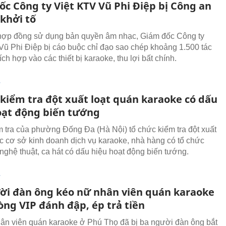
ốc Công ty Việt KTV Vũ Phi Điệp bị Công an
khởi tố
hợp đồng sử dụng bản quyền âm nhạc, Giám đốc Công ty
Vũ Phi Điệp bị cáo buộc chỉ đạo sao chép khoảng 1.500 tác
ch hợp vào các thiết bị karaoke, thu lợi bất chính.
T
 kiểm tra đột xuất loạt quán karaoke có dấu
oạt động biến tướng
 tra của phường Đống Đa (Hà Nội) tổ chức kiểm tra đột xuất
ác cơ sở kinh doanh dịch vụ karaoke, nhà hàng có tổ chức
 nghệ thuật, ca hát có dấu hiệu hoạt động biến tướng.
T
ời đàn ông kéo nữ nhân viên quán karaoke
òng VIP đánh đập, ép trả tiền
ân viên quán karaoke ở Phú Thọ đã bị ba người đàn ông bắt