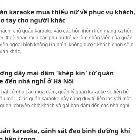
T
án karaoke mua thiếu nữ về phục vụ khách,
ao tay cho người khác
khách, chủ quán karaoke vào các hội nhóm trên mạng xã hội
ếm, thuê hoặc mua các phụ nữ trẻ về làm nhân viên của quán.
iên ngoại hình không ưa nhìn, không được khách chọn sẽ bị
uán khác.
ờng dây mại dâm ‘khép kín’ từ quán
e đến nhà nghỉ ở Hà Nội
 hát có nhu cầu mua dâm, quản lý quán karaoke sẽ liên hệ
ầu mối”. Các quán karaoke này cũng duy trì liên lạc với một
xi quen, chuyên chở khách và gái bán dâm đến các nhà nghỉ.
uán karaoke, cảnh sát đeo bình dưỡng khí
ận bên trong