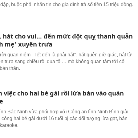
đập, buộc phải nhắn tin cho gia đình trả số tiền 15 triệu đồng.
, hát cho vui... đến mức đột quỵ thanh quản
nh mẹ' xuyên trưa
ời quan niệm "Tết đến là phải hát", hát quên giờ giấc, hát từ
n trưa sang chiều rồi qua tối… mà không quan tâm tới cổ
bản thân.
T
 việc cho hai bé gái rồi lừa bán vào quán
e
ỉnh Bắc Ninh vừa phối hợp với Công an tỉnh Ninh Bình giải
 công hai bé gái dưới 16 tuổi bị các đối tượng lừa gạt, bán
karaoke.