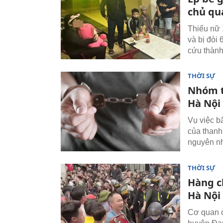
chủ qu
Thiếu nữ 
và bị đòi
cứu thành
THỜI SỰ
Nhóm t
Hà Nội 
Vụ việc b
của thanh
nguyên n
THỜI SỰ
Hàng c
Hà Nội
Cơ quan c