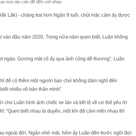
ua mọi rào cản để đến với nhau
k Lắk) - chàng trai hơn Ngân 9 tuổi, chút mặc cảm ấy được
i vào đầu năm 2020. Trong nửa năm quen biết, Luân không
 ngọt ngào. Gương mặt cô ấy qua ảnh cũng dễ thương”, Luân
 chỉ để có thêm một người bạn chứ không dám nghĩ đến
biết nhiều về bản thân mình”.
 cho Luân hình ảnh chiếc xe lăn và tiết lộ về cơ thể yếu ớt
ĩ: “Quen biết nhau là duyên, một khi đã cảm mến nhau thì
au ngoài đời. Ngân nhớ mãi, hôm ấy Luân đến trước ngồi đợi