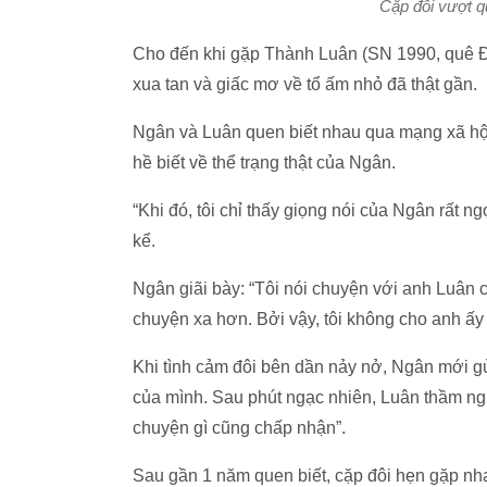
Cặp đôi vượt q
Cho đến khi gặp Thành Luân (SN 1990, quê Đắ
xua tan và giấc mơ về tổ ấm nhỏ đã thật gần.
Ngân và Luân quen biết nhau qua mạng xã hộ
hề biết về thể trạng thật của Ngân.
“Khi đó, tôi chỉ thấy giọng nói của Ngân rất
kể.
Ngân giãi bày: “Tôi nói chuyện với anh Luân
chuyện xa hơn. Bởi vậy, tôi không cho anh ấy 
Khi tình cảm đôi bên dần nảy nở, Ngân mới gửi
của mình. Sau phút ngạc nhiên, Luân thầm ngh
chuyện gì cũng chấp nhận”.
Sau gần 1 năm quen biết, cặp đôi hẹn gặp nh