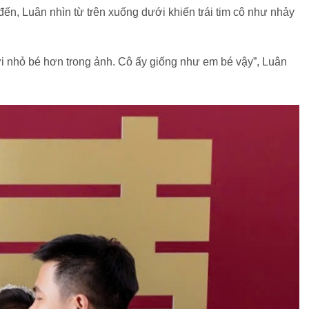
 đến, Luân nhìn từ trên xuống dưới khiến trái tim cô như nhảy
đời nhỏ bé hơn trong ảnh. Cô ấy giống như em bé vậy”, Luân