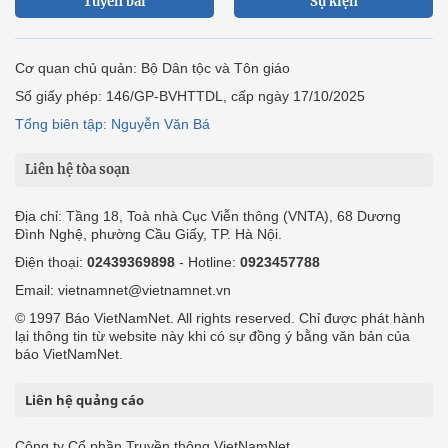
Tuyến bài
Sự kiện
Cơ quan chủ quản: Bộ Dân tộc và Tôn giáo
Số giấy phép: 146/GP-BVHTTDL, cấp ngày 17/10/2025
Tổng biên tập: Nguyễn Văn Bá
Liên hệ tòa soạn
Địa chỉ: Tầng 18, Toà nhà Cục Viễn thông (VNTA), 68 Dương
Đình Nghệ, phường Cầu Giấy, TP. Hà Nội.
Điện thoại:
02439369898
- Hotline:
0923457788
Email: vietnamnet@vietnamnet.vn
© 1997 Báo VietNamNet. All rights reserved. Chỉ được phát hành
lại thông tin từ website này khi có sự đồng ý bằng văn bản của
báo VietNamNet.
Liên hệ quảng cáo
Công ty Cổ phần Truyền thông VietNamNet