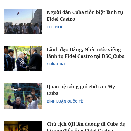
Người dân Cuba tiễn biệt lãnh tụ
Fidel Castro
THẾ GIỚI
Lãnh đạo Đảng, Nhà nước viếng
lãnh tụ Fidel Castro tại ĐSQ Cuba
CHÍNH TRỊ
Quan hệ sóng gió chờ sẵn Mỹ -
Cuba
BÌNH LUẬN QUỐC TẾ
Chủ tịch QH lên đường đi Cuba dự
lễ truy điệu ông Fidel Castro