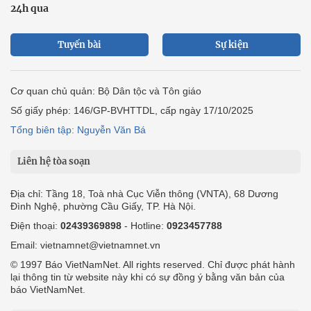
24h qua
Tuyến bài
Sự kiện
Cơ quan chủ quản: Bộ Dân tộc và Tôn giáo
Số giấy phép: 146/GP-BVHTTDL, cấp ngày 17/10/2025
Tổng biên tập: Nguyễn Văn Bá
Liên hệ tòa soạn
Địa chỉ: Tầng 18, Toà nhà Cục Viễn thông (VNTA), 68 Dương
Đình Nghệ, phường Cầu Giấy, TP. Hà Nội.
Điện thoại:
02439369898
- Hotline:
0923457788
Email: vietnamnet@vietnamnet.vn
© 1997 Báo VietNamNet. All rights reserved. Chỉ được phát hành
lại thông tin từ website này khi có sự đồng ý bằng văn bản của
báo VietNamNet.