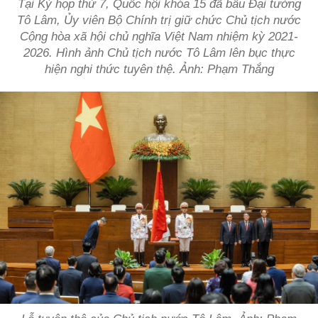
Tại Kỳ họp thứ 7, Quốc hội khóa 15 đã bầu Đại tướng
Tô Lâm, Ủy viên Bộ Chính trị giữ chức Chủ tịch nước
Cộng hòa xã hội chủ nghĩa Việt Nam nhiệm kỳ 2021-
2026. Hình ảnh Chủ tịch nước Tô Lâm lên bục thực
hiện nghi thức tuyên thệ. Ảnh: Phạm Thắng