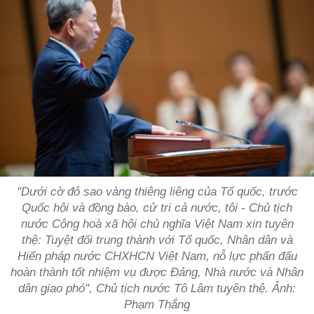
"Dưới cờ đỏ sao vàng thiêng liêng của Tổ quốc, trước
Quốc hội và đồng bào, cử tri cả nước, tôi - Chủ tịch
nước Cộng hoà xã hội chủ nghĩa Việt Nam xin tuyên
thệ: Tuyệt đối trung thành với Tổ quốc, Nhân dân và
Hiến pháp nước CHXHCN Việt Nam, nỗ lực phấn đấu
hoàn thành tốt nhiệm vụ được Đảng, Nhà nước và Nhân
dân giao phó", Chủ tịch nước Tô Lâm tuyên thệ. Ảnh:
Phạm Thắng