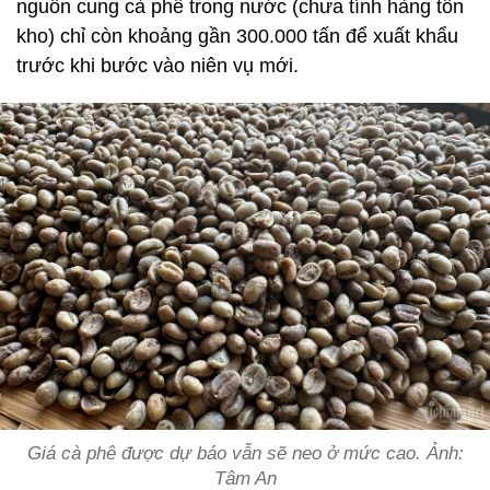
nguồn cung cà phê trong nước (chưa tính hàng tồn
kho) chỉ còn khoảng gần 300.000 tấn để xuất khẩu
trước khi bước vào niên vụ mới.
Giá cà phê được dự báo vẫn sẽ neo ở mức cao. Ảnh:
Tâm An