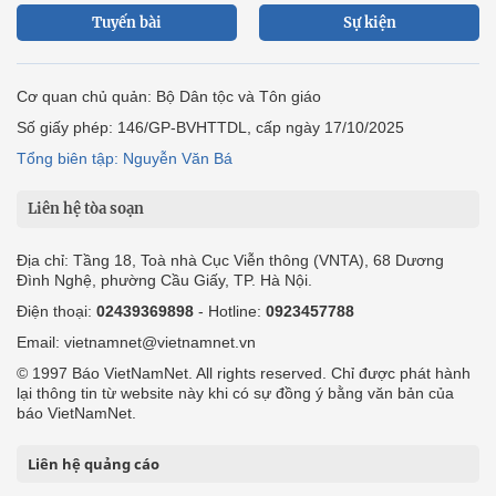
Tuyến bài
Sự kiện
Cơ quan chủ quản: Bộ Dân tộc và Tôn giáo
Số giấy phép: 146/GP-BVHTTDL, cấp ngày 17/10/2025
Tổng biên tập: Nguyễn Văn Bá
Liên hệ tòa soạn
Địa chỉ: Tầng 18, Toà nhà Cục Viễn thông (VNTA), 68 Dương
Đình Nghệ, phường Cầu Giấy, TP. Hà Nội.
Điện thoại:
02439369898
- Hotline:
0923457788
Email: vietnamnet@vietnamnet.vn
© 1997 Báo VietNamNet. All rights reserved. Chỉ được phát hành
lại thông tin từ website này khi có sự đồng ý bằng văn bản của
báo VietNamNet.
Liên hệ quảng cáo