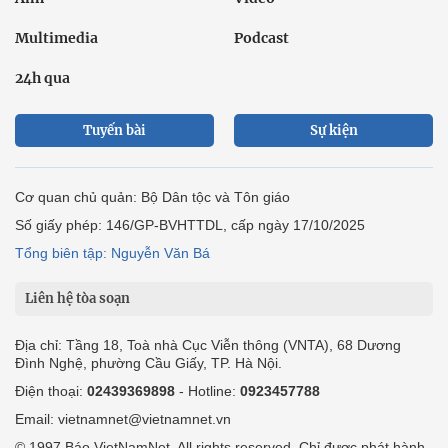
Multimedia
Podcast
24h qua
Tuyến bài
Sự kiện
Cơ quan chủ quản: Bộ Dân tộc và Tôn giáo
Số giấy phép: 146/GP-BVHTTDL, cấp ngày 17/10/2025
Tổng biên tập: Nguyễn Văn Bá
Liên hệ tòa soạn
Địa chỉ: Tầng 18, Toà nhà Cục Viễn thông (VNTA), 68 Dương
Đình Nghệ, phường Cầu Giấy, TP. Hà Nội.
Điện thoại:
02439369898
- Hotline:
0923457788
Email: vietnamnet@vietnamnet.vn
© 1997 Báo VietNamNet. All rights reserved. Chỉ được phát hành