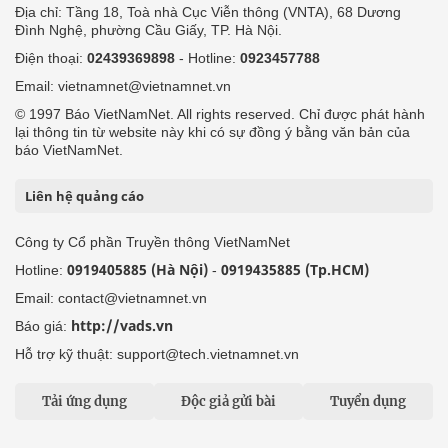
Địa chỉ: Tầng 18, Toà nhà Cục Viễn thông (VNTA), 68 Dương
Đình Nghệ, phường Cầu Giấy, TP. Hà Nội.
Điện thoại:
02439369898
- Hotline:
0923457788
Email: vietnamnet@vietnamnet.vn
© 1997 Báo VietNamNet. All rights reserved. Chỉ được phát hành
lại thông tin từ website này khi có sự đồng ý bằng văn bản của
báo VietNamNet.
Liên hệ quảng cáo
Công ty Cổ phần Truyền thông VietNamNet
0919405885 (Hà Nội)
0919435885 (Tp.HCM)
Hotline:
-
Email: contact@vietnamnet.vn
http://vads.vn
Báo giá:
Hỗ trợ kỹ thuật: support@tech.vietnamnet.vn
Tải ứng dụng
Độc giả gửi bài
Tuyển dụng