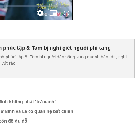
 phúc tập 8: Tam bị nghi giết người phi tang
nh phúc' tập 8, Tam bị người dân sống xung quanh bàn tán, nghi
 vứt rác.
định không phải 'trà xanh'
gờ Bình và Lê có quan hệ bất chính
 côn đồ dụ dỗ