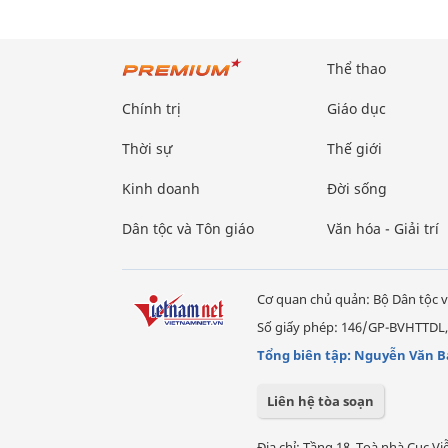
Thể thao
Chính trị
Giáo dục
Thời sự
Thế giới
Kinh doanh
Đời sống
Dân tộc và Tôn giáo
Văn hóa - Giải trí
Cơ quan chủ quản: Bộ Dân tộc v
Số giấy phép: 146/GP-BVHTTDL,
Tổng biên tập: Nguyễn Văn B
Liên hệ tòa soạn
Địa chỉ: Tầng 18, Toà nhà Cục 