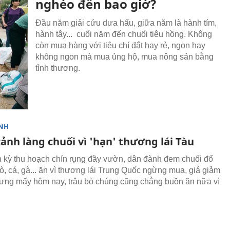
nghèo đến bao giờ?
Đầu năm giải cứu dưa hấu, giữa năm là hành tím,
hành tây... cuối năm đến chuối tiêu hồng. Không
còn mua hàng với tiêu chí đắt hay rẻ, ngon hay
không ngon mà mua ủng hộ, mua nông sản bằng
tình thương.
NH
ảnh làng chuối vì 'hạn' thương lái Tàu
n kỳ thu hoạch chín rụng đầy vườn, dân đành đem chuối đổ
̀, cá, gà... ăn vì thương lái Trung Quốc ngừng mua, giá giảm
ng mấy hôm nay, trâu bò chúng cũng chẳng buồn ăn nữa vì