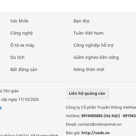
Sức khỏe
Bạn đọc
Công nghệ
Tuần Việt Nam
Ô tô xe máy
Công nghiệp hỗ trợ
Du lịch
Giảm nghèo bền vững
Bất động sản
Nông thôn mới
à Tôn giáo
Liên hệ quảng cáo
 cấp ngày 17/10/2025
Công ty Cổ phần Truyền thông VietN
á
Hotline:
0919405885 (Hà Nội)
-
091943
Email: contact@vietnamnet.vn
Báo giá:
http://vads.vn
Viễn thông (VNTA), 68 Dương Đình