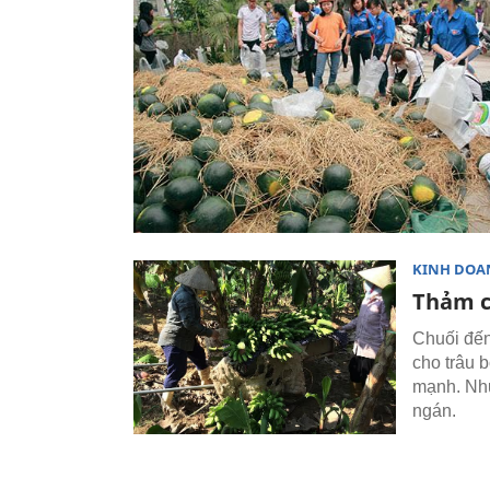
KINH DOA
Thảm c
Chuối đế
cho trâu bo
mạnh. Như
ngán.