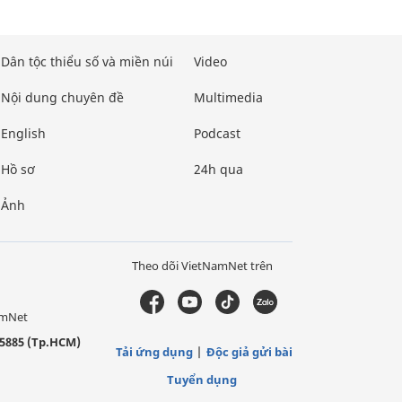
Dân tộc thiểu số và miền núi
Video
Nội dung chuyên đề
Multimedia
English
Podcast
Hồ sơ
24h qua
Ảnh
Theo dõi VietNamNet trên
amNet
5885 (Tp.HCM)
Tải ứng dụng
Độc giả gửi bài
Tuyển dụng