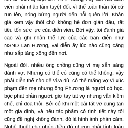
viên phải nhập tâm tuyệt đối, vì thế toàn thân tôi cứ
run lên, nóng bừng người đến nỗi quên lời. Khán
giả xem vậy thôi chứ không hề đơn giản đâu, rất
tiêu tốn sức lực của diễn viên. Bởi vậy, tôi đánh giá
cao và ghi nhận thể lực của các bạn diễn như
NSND Lan Hương, vai diễn ấy lúc nào cũng căng
như sắp tăng xông đến nơi.
Ngoài đời, nhiều ông chồng cũng vì mẹ sẵn sàng
đánh vợ. Nhưng có thể có cũng có thể không, vậy
phải diễn thế nào để vừa đủ, có thể mắng vợ vì xúc
phạm đến mẹ nhưng ông Phương là người có học,
bộc phát phần người, giơ tay tát vợ nhưng vẫn kiềm
chế, chỉ dọa thôi. Bởi có khi một cái tát vợ cũng tan
một gia đình, và nếu tác phẩm có tình tiết này tôi
cũng đề nghị không đánh, đó là hình ảnh phản cảm.
Nghệ thuật cho phép điều đó nhưng phải tính toán