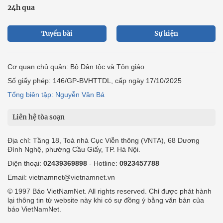
24h qua
Tuyến bài
Sự kiện
Cơ quan chủ quản: Bộ Dân tộc và Tôn giáo
Số giấy phép: 146/GP-BVHTTDL, cấp ngày 17/10/2025
Tổng biên tập: Nguyễn Văn Bá
Liên hệ tòa soạn
Địa chỉ: Tầng 18, Toà nhà Cục Viễn thông (VNTA), 68 Dương
Đình Nghệ, phường Cầu Giấy, TP. Hà Nội.
Điện thoại:
02439369898
- Hotline:
0923457788
Email: vietnamnet@vietnamnet.vn
© 1997 Báo VietNamNet. All rights reserved. Chỉ được phát hành
lại thông tin từ website này khi có sự đồng ý bằng văn bản của
báo VietNamNet.