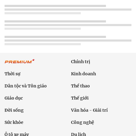
Chính trị
Thời sự
Kinh doanh
Dân tộc và Tôn giáo
Thể thao
Giáo dục
Thế giới
Đời sống
Văn hóa - Giải trí
Sức khỏe
Công nghệ
Ô tô xe máy
Du lịch