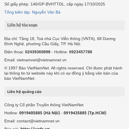
Số giấy phép: 146/GP-BVHTTDL, cấp ngày 17/10/2025
Tổng biên tập: Nguyễn Văn Bá
Liên hệ tòa soạn
Địa chỉ: Tầng 18, Toà nhà Cục Viễn thông (VNTA), 68 Dương
Đình Nghệ, phường Cầu Giấy, TP. Hà Nội.
Điện thoại:
02439369898
- Hotline:
0923457788
Email: vietnamnet@vietnamnet.vn
© 1997 Báo VietNamNet. All rights reserved. Chỉ được phát hành
lại thông tin từ website này khi có sự đồng ý bằng văn bản của
báo VietNamNet.
Liên hệ quảng cáo
Công ty Cổ phần Truyền thông VietNamNet
0919405885 (Hà Nội)
0919435885 (Tp.HCM)
Hotline:
-
Email: contact@vietnamnet.vn
http://vads.vn
Báo giá: