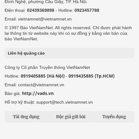
Đình Nghệ, phường Cầu Giấy, TP. Hà Nội.
Điện thoại:
02439369898
- Hotline:
0923457788
Email: vietnamnet@vietnamnet.vn
© 1997 Báo VietNamNet. All rights reserved. Chỉ được phát hành
lại thông tin từ website này khi có sự đồng ý bằng văn bản của
báo VietNamNet.
Liên hệ quảng cáo
Công ty Cổ phần Truyền thông VietNamNet
0919405885 (Hà Nội)
0919435885 (Tp.HCM)
Hotline:
-
Email: contact@vietnamnet.vn
http://vads.vn
Báo giá:
Hỗ trợ kỹ thuật: support@tech.vietnamnet.vn
Tải ứng dụng
Độc giả gửi bài
Tuyển dụng