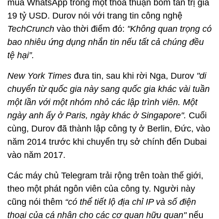
mua WhatsApp trong một thỏa thuận bom tấn trị giá
19 tỷ USD. Durov nói với trang tin công nghệ
TechCrunch
vào thời điểm đó:
"Không quan trọng có
bao nhiêu ứng dụng nhắn tin nếu tất cả chúng đều
tệ hại”.
New York Times
đưa tin, sau khi rời Nga, Durov
"di
chuyển từ quốc gia này sang quốc gia khác vài tuần
một lần với một nhóm nhỏ các lập trình viên. Một
ngày anh ấy ở Paris, ngày khác ở Singapore".
Cuối
cùng, Durov đã thành lập công ty ở Berlin, Đức, vào
năm 2014 trước khi chuyển trụ sở chính đến Dubai
vào năm 2017.
Các máy chủ Telegram trải rộng trên toàn thế giới,
theo một phát ngôn viên của công ty. Người này
cũng nói thêm
“có thể tiết lộ địa chỉ IP và số điện
thoại của cá nhân cho các cơ quan hữu quan"
nếu