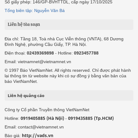
Số giấy phép: 146/GP-BVHTTDL, cấp ngày 17/10/2025
Tổng biên tập: Nguyễn Văn Bá
Liên hệ tòa soạn
Địa chỉ: Tầng 18, Toà nhà Cục Viễn thông (VNTA), 68 Dương
Đình Nghệ, phường Cầu Giấy, TP. Hà Nội.
Điện thoại:
02439369898
- Hotline:
0923457788
Email: vietnamnet@vietnamnet.vn
© 1997 Báo VietNamNet. All rights reserved. Chỉ được phát hành
lại thông tin từ website này khi có sự đồng ý bằng văn bản của
báo VietNamNet.
Liên hệ quảng cáo
Công ty Cổ phần Truyền thông VietNamNet
0919405885 (Hà Nội)
0919435885 (Tp.HCM)
Hotline:
-
Email: contact@vietnamnet.vn
http://vads.vn
Báo giá: