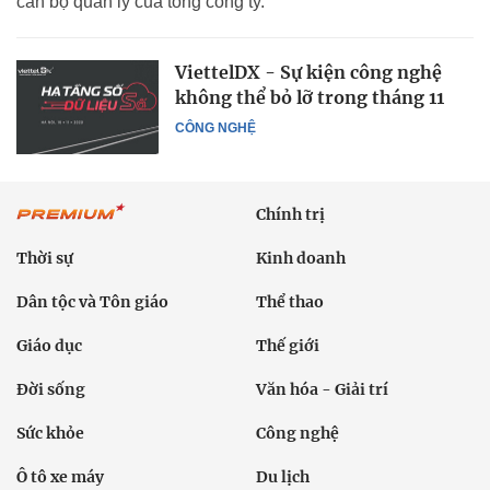
cán bộ quản lý của tổng công ty.
ViettelDX - Sự kiện công nghệ
không thể bỏ lỡ trong tháng 11
CÔNG NGHỆ
Chính trị
Thời sự
Kinh doanh
Dân tộc và Tôn giáo
Thể thao
Giáo dục
Thế giới
Đời sống
Văn hóa - Giải trí
Sức khỏe
Công nghệ
Ô tô xe máy
Du lịch