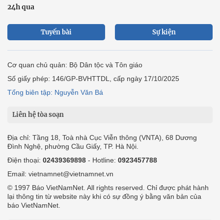
24h qua
Tuyến bài
Sự kiện
Cơ quan chủ quản: Bộ Dân tộc và Tôn giáo
Số giấy phép: 146/GP-BVHTTDL, cấp ngày 17/10/2025
Tổng biên tập: Nguyễn Văn Bá
Liên hệ tòa soạn
Địa chỉ: Tầng 18, Toà nhà Cục Viễn thông (VNTA), 68 Dương
Đình Nghệ, phường Cầu Giấy, TP. Hà Nội.
Điện thoại:
02439369898
- Hotline:
0923457788
Email: vietnamnet@vietnamnet.vn
© 1997 Báo VietNamNet. All rights reserved. Chỉ được phát hành
lại thông tin từ website này khi có sự đồng ý bằng văn bản của
báo VietNamNet.