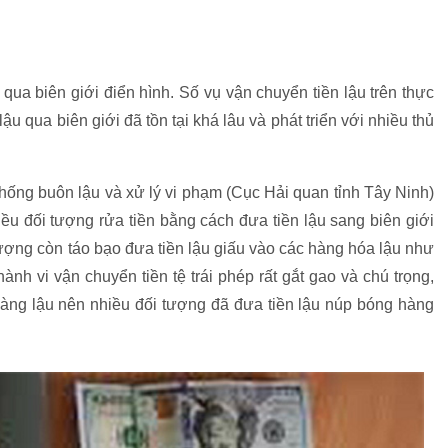
 qua biên giới điển hình. Số vụ vận chuyển tiền lậu trên thực
lậu qua biên giới đã tồn tại khá lâu và phát triển với nhiều thủ
g buôn lậu và xử lý vi phạm (Cục Hải quan tỉnh Tây Ninh)
iều đối tượng rửa tiền bằng cách đưa tiền lậu sang biên giới
ượng còn táo bạo đưa tiền lậu giấu vào các hàng hóa lậu như
hành vi vận chuyển tiền tệ trái phép rất gắt gao và chú trọng,
hàng lậu nên nhiều đối tượng đã đưa tiền lậu núp bóng hàng