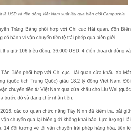
t là USD và tiền đồng Việt Nam xuất lậu qua biên giới Campuchia.
uyện Trảng Bàng phối hợp với Chi cục Hải quan, đồn Biên
có hành vi vận chuyển tiền tệ trái phép qua biên giới.
 thu giữ 106 triệu đồng, 36.000 USD, 4 điện thoại di động và
 Tân Biên phối hợp với Chi cục Hải quan cửa khẩu Xa Mát
g (quốc tịch Trung Quốc) giấu 18,2 tỷ đồng Việt Nam. Đối
ận chuyển tiền từ Việt Nam qua cửa khẩu cho Liu Wei (quốc
a trước đó và đang chờ nhận tiền.
016, các cơ quan chức năng Tây Ninh đã kiểm tra, bắt giữ
 vận chuyển qua lại biên giới không khai báo. Lực lượng Hải
 14 đối tượng về tội vận chuyển trái phép hàng hóa, tiền tệ