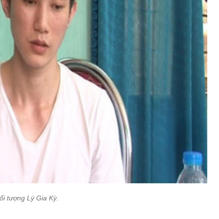
ối tượng Lý Gia Kỳ.