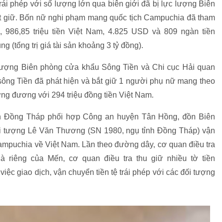
rái phép với số lượng lớn qua biên giới đã bị lực lượng Biên
t giữ. Bốn nữ nghi phạm mang quốc tịch Campuchia đã tham
, 986,85 triệu tiền Việt Nam, 4.825 USD và 809 ngàn tiền
 (tổng trị giá tài sản khoảng 3 tỷ đồng).
 lượng Biên phòng cửa khẩu Sông Tiền và Chi cục Hải quan
 sông Tiền đã phát hiện và bắt giữ 1 người phụ nữ mang theo
ng đương với 294 triệu đồng tiền Việt Nam.
nh Đồng Tháp phối hợp Công an huyện Tân Hồng, đồn Biên
i tượng Lê Văn Thương (SN 1980, ngụ tỉnh Đồng Tháp) vận
Campuchia về Việt Nam. Lần theo đường dây, cơ quan điều tra
 riêng của Mến, cơ quan điều tra thu giữ nhiều tờ tiền
iệc giao dịch, vận chuyển tiền tệ trái phép với các đối tượng