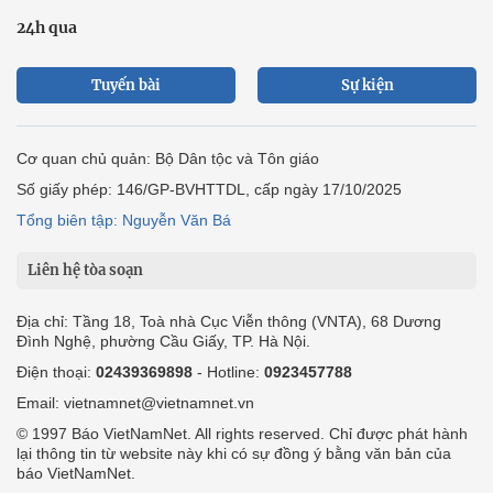
24h qua
Tuyến bài
Sự kiện
Cơ quan chủ quản: Bộ Dân tộc và Tôn giáo
Số giấy phép: 146/GP-BVHTTDL, cấp ngày 17/10/2025
Tổng biên tập: Nguyễn Văn Bá
Liên hệ tòa soạn
Địa chỉ: Tầng 18, Toà nhà Cục Viễn thông (VNTA), 68 Dương
Đình Nghệ, phường Cầu Giấy, TP. Hà Nội.
Điện thoại:
02439369898
- Hotline:
0923457788
Email: vietnamnet@vietnamnet.vn
© 1997 Báo VietNamNet. All rights reserved. Chỉ được phát hành
lại thông tin từ website này khi có sự đồng ý bằng văn bản của
báo VietNamNet.