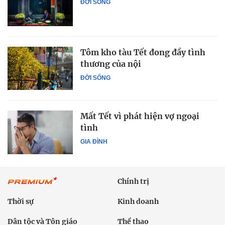
ĐỜI SỐNG
Tôm kho tàu Tết đong đầy tình
thương của nội
ĐỜI SỐNG
Mất Tết vì phát hiện vợ ngoại
tình
GIA ĐÌNH
Chính trị
Thời sự
Kinh doanh
Dân tộc và Tôn giáo
Thể thao