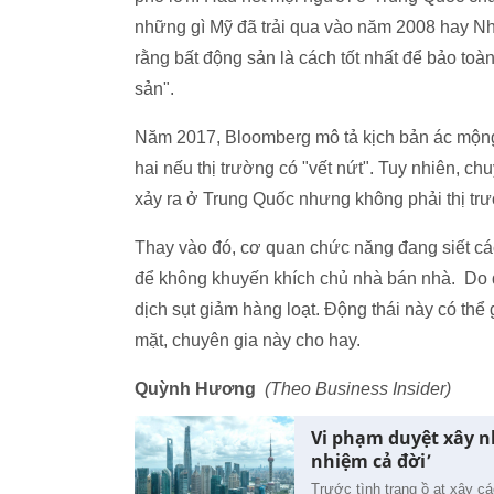
những gì Mỹ đã trải qua vào năm 2008 hay Nh
rằng bất động sản là cách tốt nhất để bảo toà
sản".
Năm 2017, Bloomberg mô tả kịch bản ác mộng 
hai nếu thị trường có "vết nứt". Tuy nhiên, c
xảy ra ở Trung Quốc nhưng không phải thị trư
Thay vào đó, cơ quan chức năng đang siết cá
để không khuyến khích chủ nhà bán nhà. Do 
dịch sụt giảm hàng loạt. Động thái này có th
mặt, chuyên gia này cho hay.
Quỳnh Hương
(Theo Business Insider)
Vi phạm duyệt xây n
nhiệm cả đời’
Trước tình trạng ồ ạt xây cá