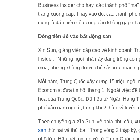
Business Insider cho hay, các thành phố "ma"
trạng xuống cấp. Thay vào đó, các thành ph
cũng là dấu hiệu của cung cầu không gặp nha
Dòng tiền đổ vào bất động sản
Xin Sun, giảng viên cấp cao về kinh doanh Tr
Insider: "Những ngôi nhà này đang trống có 
mua, nhưng không được chủ sở hữu hoặc ng
Mỗi năm, Trung Quốc xây dựng 15 triệu ngôi n
Economist đưa tin hồi tháng 1. Ngoài việc để 
hóa của Trung Quốc. Dữ liệu từ Ngân Hàng T
phố vào năm ngoái, trong khi 2 thập kỷ trước 
Theo chuyên gia Xin Sun, về phía nhu cầu, x
sản
thứ hai và thứ ba. "Trong vòng 2 thập kỷ, 
phố lớn. Hầu hết mọi người ở Trung Quốc chư