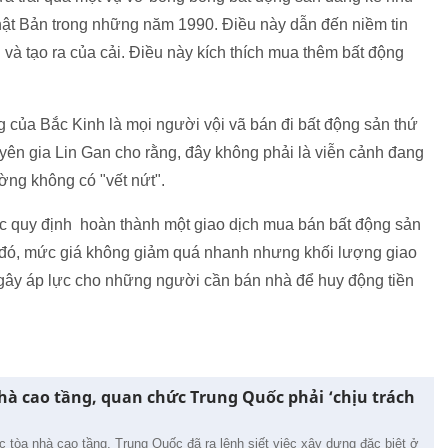
ật Bản trong những năm 1990. Điều này dẫn đến niềm tin
n và tạo ra của cải. Điều này kích thích mua thêm bất động
của Bắc Kinh là mọi người vội vã bán đi bất động sản thứ
huyên gia Lin Gan cho rằng, đây không phải là viễn cảnh đang
ờng không có "vết nứt".
c quy định hoàn thành một giao dịch mua bán bất động sản
đó, mức giá không giảm quá nhanh nhưng khối lượng giao
ể gây áp lực cho những người cần bán nhà để huy động tiền
hà cao tầng, quan chức Trung Quốc phải ‘chịu trách
c tòa nhà cao tầng, Trung Quốc đã ra lệnh siết việc xây dựng đặc biệt ở