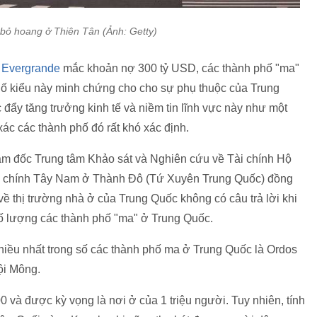
 bỏ hoang ở Thiên Tân (Ảnh: Getty)
n
Evergrande
mắc khoản nợ 300 tỷ USD, các thành phố "ma"
hố kiểu này minh chứng cho cho sự phụ thuộc của Trung
đẩy tăng trưởng kinh tế và niềm tin lĩnh vực này như một
ác các thành phố đó rất khó xác định.
ám đốc Trung tâm Khảo sát và Nghiên cứu về Tài chính Hộ
Tài chính Tây Nam ở Thành Đô (Tứ Xuyên Trung Quốc) đồng
ề thị trường nhà ở của Trung Quốc không có câu trả lời khi
số lượng các thành phố "ma" ở Trung Quốc.
hiều nhất trong số các thành phố ma ở Trung Quốc là Ordos
Nội Mông.
à được kỳ vọng là nơi ở của 1 triệu người. Tuy nhiên, tính