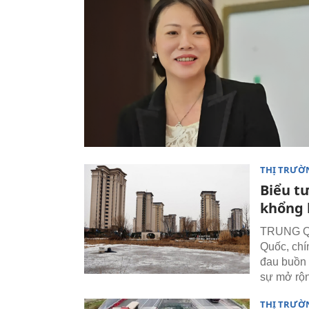
THỊ TRƯỜ
Biểu t
khổng 
TRUNG QU
Quốc, chí
đau buồn 
sự mở rộn
THỊ TRƯỜ