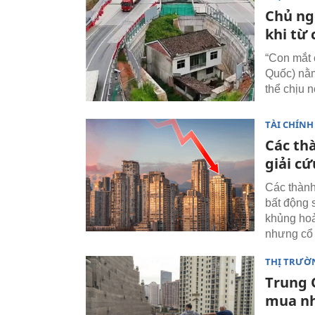
Chủ ngô
khi từ 
“Con mắt 
Quốc) nằm
thể chịu n
TÀI CHÍNH
Các th
giải c
Các thành
bất động 
khủng hoả
nhưng cổ 
THỊ TRƯỜ
Trung 
mua nh