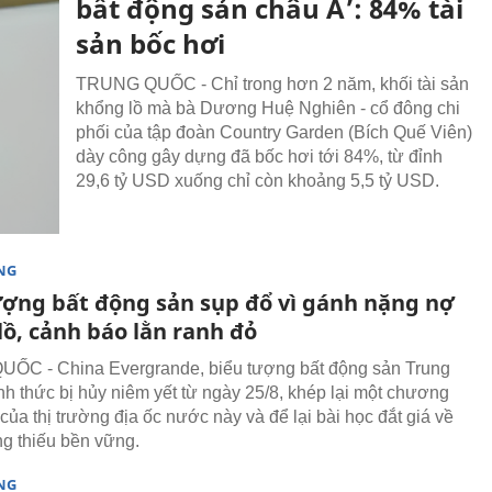
bất động sản châu Á’: 84% tài
sản bốc hơi
TRUNG QUỐC - Chỉ trong hơn 2 năm, khối tài sản
khổng lồ mà bà Dương Huệ Nghiên - cổ đông chi
phối của tập đoàn Country Garden (Bích Quế Viên)
dày công gây dựng đã bốc hơi tới 84%, từ đỉnh
29,6 tỷ USD xuống chỉ còn khoảng 5,5 tỷ USD.
NG
ượng bất động sản sụp đổ vì gánh nặng nợ
lồ, cảnh báo lằn ranh đỏ
ỐC - China Evergrande, biểu tượng bất động sản Trung
nh thức bị hủy niêm yết từ ngày 25/8, khép lại một chương
của thị trường địa ốc nước này và để lại bài học đắt giá về
g thiếu bền vững.
NG