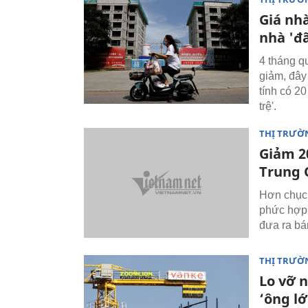
Giá nhà
nhà 'đ
4 tháng qu
giảm, đây
tính có 2
trệ'.
THỊ TRƯỜ
Giảm 2
Trung 
Hơn chục 
phức hợp 
đưa ra bá
THỊ TRƯỜ
Lo vỡ 
‘ông l