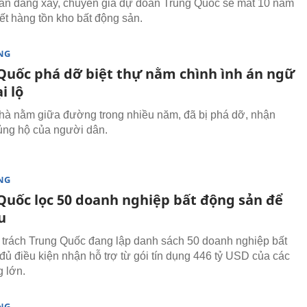
sàn đang xây, chuyên gia dự đoán Trung Quốc sẽ mất 10 năm
hết hàng tồn kho bất động sản.
NG
Quốc phá dỡ biệt thự nằm chình ình án ngữ
i lộ
hà nằm giữa đường trong nhiều năm, đã bị phá dỡ, nhận
ng hộ của người dân.
NG
Quốc lọc 50 doanh nghiệp bất động sản để
u
trách Trung Quốc đang lập danh sách 50 doanh nghiệp bất
đủ điều kiện nhận hỗ trợ từ gói tín dụng 446 tỷ USD của các
 lớn.
NG