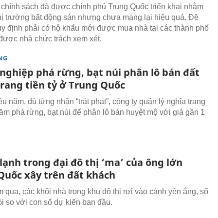
 chính sách đã được chính phủ Trung Quốc triển khai nhằm
hị trường bất động sản nhưng chưa mang lại hiệu quả. Đề
uy định phải có hộ khẩu mới được mua nhà tại các thành phố
được nhà chức trách xem xét.
NG
nghiệp phá rừng, bạt núi phân lô bán đất
trang tiền tỷ ở Trung Quốc
u năm, dù từng nhận “trát phạt”, công ty quản lý nghĩa trang
ầm phá rừng, bạt núi để phân lô bán huyệt mộ với giá gần 1
ạnh trong đại đô thị ‘ma’ của ông lớn
Quốc xây trên đất khách
 qua, các khối nhà trong khu đô thị rơi vào cảnh yên ắng, số
ỏi so với con số dự kiến ban đầu.