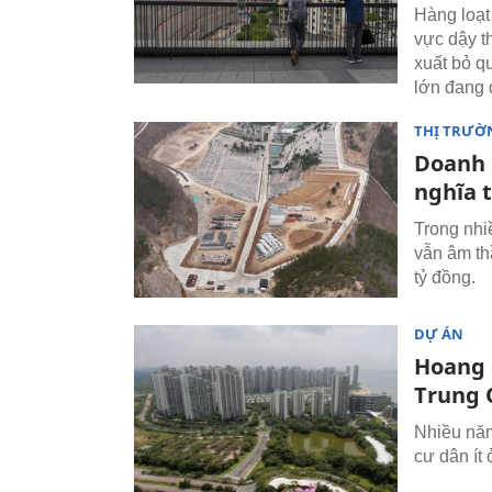
Hàng loạt
vực dậy t
xuất bỏ q
lớn đang 
THỊ TRƯỜ
Doanh 
nghĩa 
Trong nhiề
vẫn âm th
tỷ đồng.
DỰ ÁN
Hoang l
Trung 
Nhiều năm
cư dân ít 