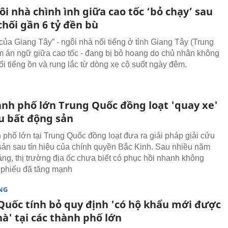
i nhà chình ình giữa cao tốc ‘bỏ chạy’ sau
chối gần 6 tỷ đền bù
của Giang Tây” - ngôi nhà nổi tiếng ở tỉnh Giang Tây (Trung
 án ngữ giữa cao tốc - đang bị bỏ hoang do chủ nhân không
ổi tiếng ồn và rung lắc từ dòng xe cộ suốt ngày đêm.
ành phố lớn Trung Quốc đồng loạt 'quay xe'
ứu bất động sản
 phố lớn tại Trung Quốc đồng loạt đưa ra giải pháp giải cứu
sản sau tín hiệu của chính quyền Bắc Kinh. Sau nhiều năm
ng, thị trường địa ốc chưa biết có phục hồi nhanh không
phiếu đã tăng mạnh
NG
Quốc tính bỏ quy định 'có hộ khẩu mới được
à' tại các thành phố lớn