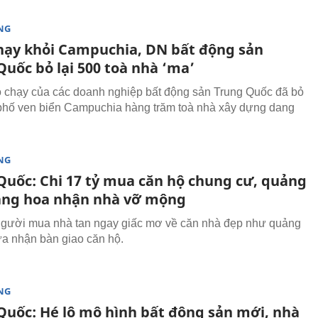
NG
hạy khỏi Campuchia, DN bất động sản
Quốc bỏ lại 500 toà nhà ‘ma’
 chạy của các doanh nghiệp bất động sản Trung Quốc đã bỏ
 phố ven biển Campuchia hàng trăm toà nhà xây dựng dang
NG
Quốc: Chi 17 tỷ mua căn hộ chung cư, quảng
ăng hoa nhận nhà vỡ mộng
người mua nhà tan ngay giấc mơ về căn nhà đẹp như quảng
ừa nhận bàn giao căn hộ.
NG
Quốc: Hé lộ mô hình bất động sản mới, nhà