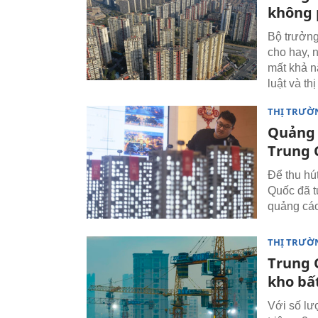
không 
Bộ trưởng
cho hay, 
mất khả n
luật và th
THỊ TRƯỜ
Quảng 
Trung 
Để thu hú
Quốc đã t
quảng cáo
THỊ TRƯỜ
Trung 
kho bấ
Với số lư