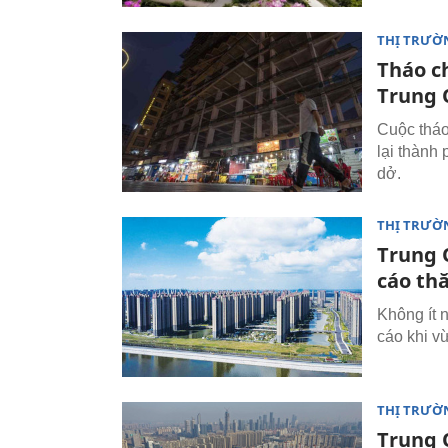
THỊ TRƯỜ
Tháo c
Trung 
Cuộc tháo
lại thành
dở.
THỊ TRƯỜ
Trung 
cáo th
Không ít 
cáo khi v
THỊ TRƯỜ
Trung 