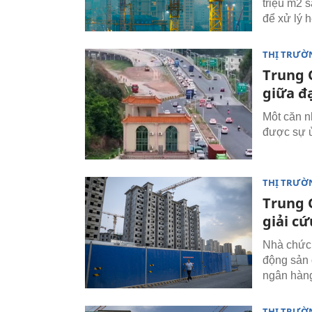
triệu m2 
để xử lý 
THỊ TRƯỜ
Trung 
giữa đạ
Môt căn n
được sự ủ
THỊ TRƯỜ
Trung 
giải cứ
Nhà chức 
động sản 
ngân hàng
THỊ TRƯỜ