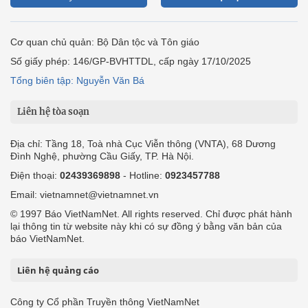
Liên hệ tòa soạn
Địa chỉ: Tầng 18, Toà nhà Cục Viễn thông (VNTA), 68 Dương
Đình Nghệ, phường Cầu Giấy, TP. Hà Nội.
Điện thoại:
02439369898
- Hotline:
0923457788
Email: vietnamnet@vietnamnet.vn
© 1997 Báo VietNamNet. All rights reserved. Chỉ được phát hành
lại thông tin từ website này khi có sự đồng ý bằng văn bản của
báo VietNamNet.
Liên hệ quảng cáo
Công ty Cổ phần Truyền thông VietNamNet
0919405885 (Hà Nội)
0919435885 (Tp.HCM)
Hotline:
-
Email: contact@vietnamnet.vn
http://vads.vn
Báo giá:
Hỗ trợ kỹ thuật: support@tech.vietnamnet.vn