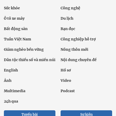
Tuần Việt Nam
Công nghiệp hỗ trợ
Giảm nghèo bền vững
Nông thôn mới
Dân tộc thiểu số và miền núi
Nội dung chuyên đề
English
Hồ sơ
Ảnh
Video
Multimedia
Podcast
24h qua
Tuyến bài
Sự kiện
Cơ quan chủ quản: Bộ Dân tộc và Tôn giáo
Số giấy phép: 146/GP-BVHTTDL, cấp ngày 17/10/2025
Tổng biên tập: Nguyễn Văn Bá