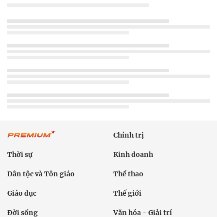
Chính trị
Thời sự
Kinh doanh
Dân tộc và Tôn giáo
Thể thao
Giáo dục
Thế giới
Đời sống
Văn hóa - Giải trí
Sức khỏe
Công nghệ
Ô tô xe máy
Du lịch
Bất động sản
Bạn đọc