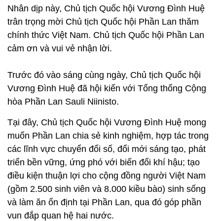
Trước đó vào sáng cùng ngày, Chủ tịch Quốc hội
Vương Đình Huệ đã hội kiến với Tổng thống Cộng
hòa Phần Lan Sauli Niinisto.
Tại đây, Chủ tịch Quốc hội Vương Đình Huệ mong
muốn Phần Lan chia sẻ kinh nghiệm, hợp tác trong
các lĩnh vực chuyển đổi số, đổi mới sáng tạo, phát
triển bền vững, ứng phó với biến đổi khí hậu; tạo
điều kiện thuận lợi cho cộng đồng người Việt Nam
(gồm 2.500 sinh viên và 8.000 kiều bào) sinh sống
và làm ăn ổn định tại Phần Lan, qua đó góp phần
vun đắp quan hệ hai nước.
Chủ tịch Quốc hội Vương Đình Huệ cũng đề nghị
Tổng thống ủng hộ, thúc đẩy Nghị viện Phần Lan
sớm phê chuẩn Hiệp định EVIPA và hai nước cần
có những bước đi cụ thể để tận dụng tối đa các cơ
hội và lợi thế mang lại từ các hiệp định này...