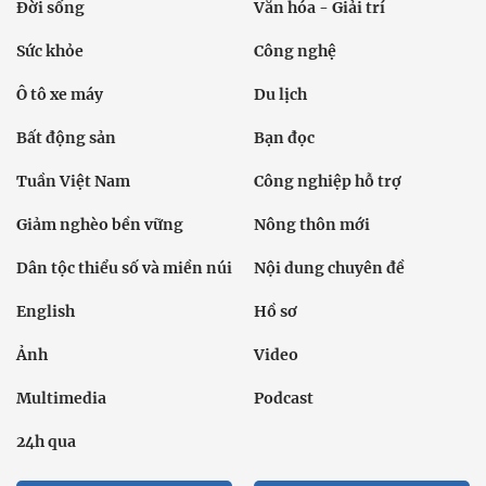
Đời sống
Văn hóa - Giải trí
Sức khỏe
Công nghệ
Ô tô xe máy
Du lịch
Bất động sản
Bạn đọc
Tuần Việt Nam
Công nghiệp hỗ trợ
Giảm nghèo bền vững
Nông thôn mới
Dân tộc thiểu số và miền núi
Nội dung chuyên đề
English
Hồ sơ
Ảnh
Video
Multimedia
Podcast
24h qua