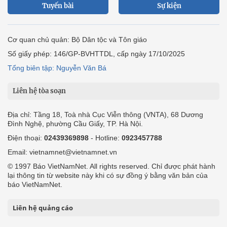
Tuyến bài
Sự kiện
Cơ quan chủ quản: Bộ Dân tộc và Tôn giáo
Số giấy phép: 146/GP-BVHTTDL, cấp ngày 17/10/2025
Tổng biên tập: Nguyễn Văn Bá
Liên hệ tòa soạn
Địa chỉ: Tầng 18, Toà nhà Cục Viễn thông (VNTA), 68 Dương
Đình Nghệ, phường Cầu Giấy, TP. Hà Nội.
Điện thoại:
02439369898
- Hotline:
0923457788
Email: vietnamnet@vietnamnet.vn
© 1997 Báo VietNamNet. All rights reserved. Chỉ được phát hành
lại thông tin từ website này khi có sự đồng ý bằng văn bản của
báo VietNamNet.
Liên hệ quảng cáo