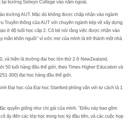
 tại trường Selwyn College vào năm ngoái.
í vào trường AUT. Mặc dù không được chấp nhận vào ngành
cứu Truyền thông của AUT với chuyên ngành kép về xây dựng
tạo ở độ tuổi học cấp 2. Cô bé nói rằng việc được nhận vào
ay mắn khôn nguôi" vì ước mơ của mình là trở thành một nhà
0, và hiện là trường đại học lớn thứ 2 ở NewZealand.
ới 50 tuổi hàng đầu thế giới, theo Times Higher Education và
51-300) đại học hàng đầu thế giới.
nh Đại học của Đại học Stanford phỏng vấn với tư cách là 1
đặc quyền giống như chị gái của mình. "Điều này bao gồm
 cô ấy đến các lớp học trong học kỳ đầu tiên, và các cuộc họp