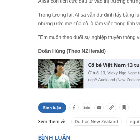
Alisa còn tích cực đầu tư vào thị trường chứ
Trong tương lai, Alisa vẫn dự định lấy bằng l
nhưng ước mơ của cô là làm việc trong lĩnh v
"Em muốn theo đuổi sự nghiệp truyền thông và
Doãn Hùng (Theo NZHerald)
Cô bé Việt Nam 13 tu
Ở tuổi 13, Vicky Ngo Ngoc tr
nghệ Auckland (New Zealand)
Bình luận
Xem thêm về:
Du học New Zealand
ngườ