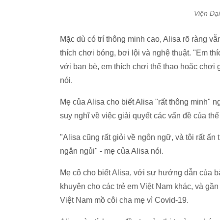
Viện Đạ
Mặc dù có trí thông minh cao, Alisa rõ ràng vẫn
thích chơi bóng, bơi lội và nghệ thuật. "Em thí
với bạn bè, em thích chơi thể thao hoặc chơi 
nói.
Mẹ của Alisa cho biết Alisa "rất thông minh" n
suy nghĩ về việc giải quyết các vấn đề của thế 
"Alisa cũng rất giỏi về ngôn ngữ, và tôi rất ấ
ngắn ngủi" - mẹ của Alisa nói.
Mẹ cô cho biết Alisa, với sự hướng dẫn của bà
khuyên cho các trẻ em Việt Nam khác, và gần đ
Việt Nam mồ côi cha mẹ vì Covid-19.