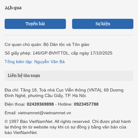
24h qua
Tuyến bài
Sự kiện
Cơ quan chủ quản: Bộ Dân tộc và Tôn giáo
Số giấy phép: 146/GP-BVHTTDL, cấp ngày 17/10/2025
Tổng biên tập: Nguyễn Văn Bá
Liên hệ tòa soạn
Địa chỉ: Tầng 18, Toà nhà Cục Viễn thông (VNTA), 68 Dương
Đình Nghệ, phường Cầu Giấy, TP. Hà Nội.
Điện thoại:
02439369898
- Hotline:
0923457788
Email: vietnamnet@vietnamnet.vn
© 1997 Báo VietNamNet. All rights reserved. Chỉ được phát hành
lại thông tin từ website này khi có sự đồng ý bằng văn bản của
báo VietNamNet.