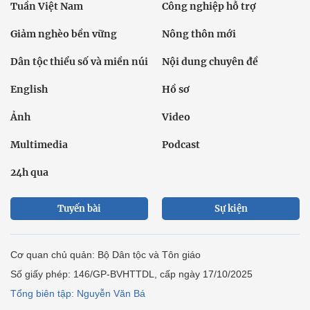
Tuần Việt Nam
Công nghiệp hỗ trợ
Giảm nghèo bền vững
Nông thôn mới
Dân tộc thiểu số và miền núi
Nội dung chuyên đề
English
Hồ sơ
Ảnh
Video
Multimedia
Podcast
24h qua
Tuyến bài
Sự kiện
Cơ quan chủ quản: Bộ Dân tộc và Tôn giáo
Số giấy phép: 146/GP-BVHTTDL, cấp ngày 17/10/2025
Tổng biên tập: Nguyễn Văn Bá