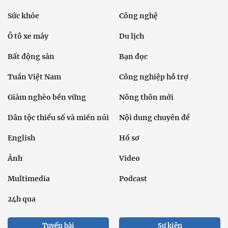
Sức khỏe
Công nghệ
Ô tô xe máy
Du lịch
Bất động sản
Bạn đọc
Tuần Việt Nam
Công nghiệp hỗ trợ
Giảm nghèo bền vững
Nông thôn mới
Dân tộc thiểu số và miền núi
Nội dung chuyên đề
English
Hồ sơ
Ảnh
Video
Multimedia
Podcast
24h qua
Tuyến bài
Sự kiện