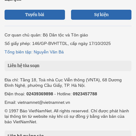
Tuyến bài
Sự kiện
Cơ quan chủ quản: Bộ Dân tộc và Tôn giáo
Số giấy phép: 146/GP-BVHTTDL, cấp ngày 17/10/2025
Tổng biên tập: Nguyễn Văn Bá
Liên hệ tòa soạn
Địa chỉ: Tầng 18, Toà nhà Cục Viễn thông (VNTA), 68 Dương
Đình Nghệ, phường Cầu Giấy, TP. Hà Nội.
Điện thoại:
02439369898
- Hotline:
0923457788
Email: vietnamnet@vietnamnet.vn
© 1997 Báo VietNamNet. All rights reserved. Chỉ được phát hành
lại thông tin từ website này khi có sự đồng ý bằng văn bản của
báo VietNamNet.
Liên hệ quảng cáo