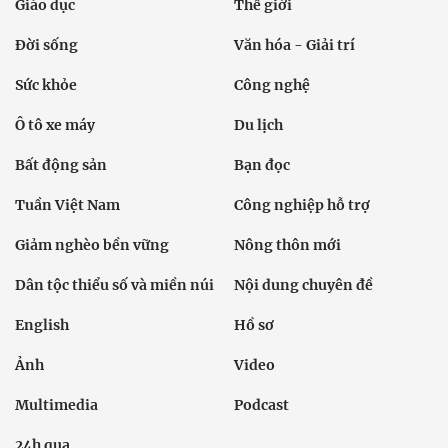
Giáo dục
Thế giới
Đời sống
Văn hóa - Giải trí
Sức khỏe
Công nghệ
Ô tô xe máy
Du lịch
Bất động sản
Bạn đọc
Tuần Việt Nam
Công nghiệp hỗ trợ
Giảm nghèo bền vững
Nông thôn mới
Dân tộc thiểu số và miền núi
Nội dung chuyên đề
English
Hồ sơ
Ảnh
Video
Multimedia
Podcast
24h qua