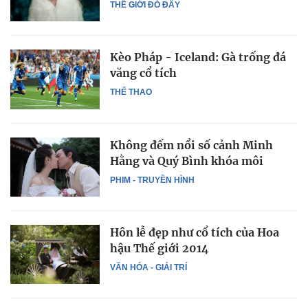
THẾ GIỚI ĐÓ ĐÂY
Kèo Pháp - Iceland: Gà trống đá
văng cổ tích
THỂ THAO
Không đếm nổi số cảnh Minh
Hằng và Quý Bình khóa môi
PHIM - TRUYỀN HÌNH
Hôn lễ đẹp như cổ tích của Hoa
hậu Thế giới 2014
VĂN HÓA - GIẢI TRÍ