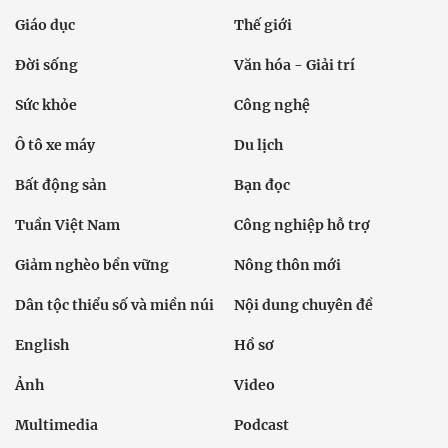
Giáo dục
Thế giới
Đời sống
Văn hóa - Giải trí
Sức khỏe
Công nghệ
Ô tô xe máy
Du lịch
Bất động sản
Bạn đọc
Tuần Việt Nam
Công nghiệp hỗ trợ
Giảm nghèo bền vững
Nông thôn mới
Dân tộc thiểu số và miền núi
Nội dung chuyên đề
English
Hồ sơ
Ảnh
Video
Multimedia
Podcast