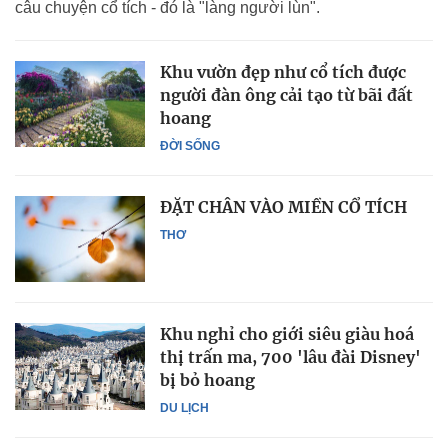
câu chuyện cổ tích - đó là "làng người lùn".
Khu vườn đẹp như cổ tích được
người đàn ông cải tạo từ bãi đất
hoang
ĐỜI SỐNG
ĐẶT CHÂN VÀO MIỀN CỔ TÍCH
THƠ
Khu nghỉ cho giới siêu giàu hoá
thị trấn ma, 700 'lâu đài Disney'
bị bỏ hoang
DU LỊCH