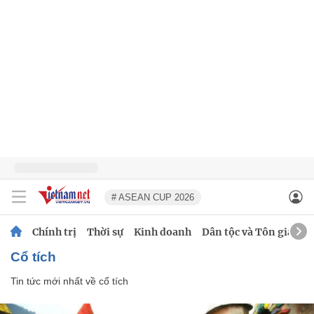
# ASEAN CUP 2026
Chính trị
Thời sự
Kinh doanh
Dân tộc và Tôn giáo
cổ tích
Tin tức mới nhất về
cổ tích