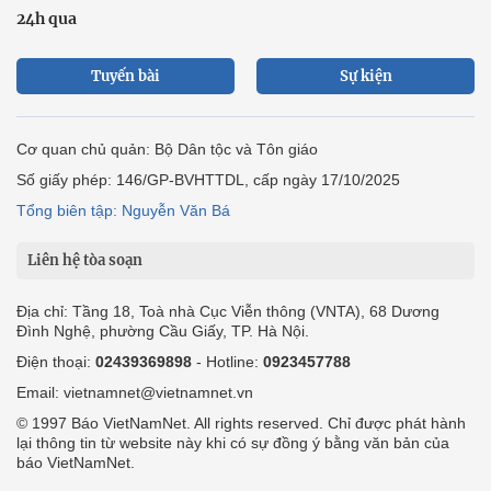
24h qua
Tuyến bài
Sự kiện
Cơ quan chủ quản: Bộ Dân tộc và Tôn giáo
Số giấy phép: 146/GP-BVHTTDL, cấp ngày 17/10/2025
Tổng biên tập: Nguyễn Văn Bá
Liên hệ tòa soạn
Địa chỉ: Tầng 18, Toà nhà Cục Viễn thông (VNTA), 68 Dương
Đình Nghệ, phường Cầu Giấy, TP. Hà Nội.
Điện thoại:
02439369898
- Hotline:
0923457788
Email: vietnamnet@vietnamnet.vn
© 1997 Báo VietNamNet. All rights reserved. Chỉ được phát hành
lại thông tin từ website này khi có sự đồng ý bằng văn bản của
báo VietNamNet.